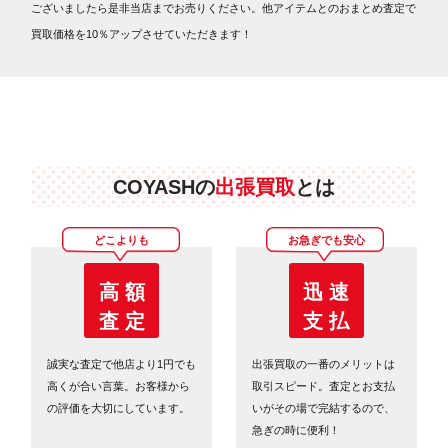
ございましたら是非当店までお売りください。他アイテムとのおまとめ査定で
買取価格を10％アップさせていただきます！
COYASHの
出張買取
とは
どこよりも
お急ぎでも安心
高 額
迅 速
査 定
支 払
誠実な査定で他店より1円でも
出張買取の一番のメリットは
高くが合い言葉。お客様から
取引スピード。査定とお支払
の評価を大切にしています。
いがその場で完結するので、
急ぎの時に便利！