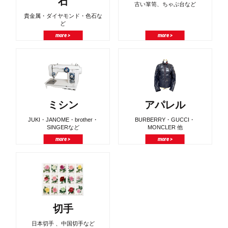
石
古い箪笥、ちゃぶ台など
貴金属・ダイヤモンド・色石な
ど
more >
more >
ミシン
アパレル
JUKI・JANOME・brother・
BURBERRY・GUCCI・
SINGERなど
MONCLER 他
more >
more >
切手
日本切手 、中国切手など