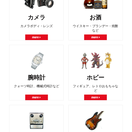
カメラ
お酒
カメラボディ・レンズ
ウイスキー・ブランデー・焼酎
など
more >
more >
腕時計
ホビー
クォーツ時計、機械式時計など
フィギュア、レトロおもちゃな
ど
more >
more >