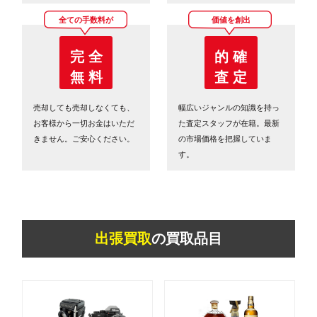
全ての手数料が
価値を創出
完 全
的 確
無 料
査 定
売却しても売却しなくても、
幅広いジャンルの知識を持っ
お客様から一切お金はいただ
た査定スタッフが在籍。最新
きません。ご安心ください。
の市場価格を把握していま
す。
出張買取
の買取品目