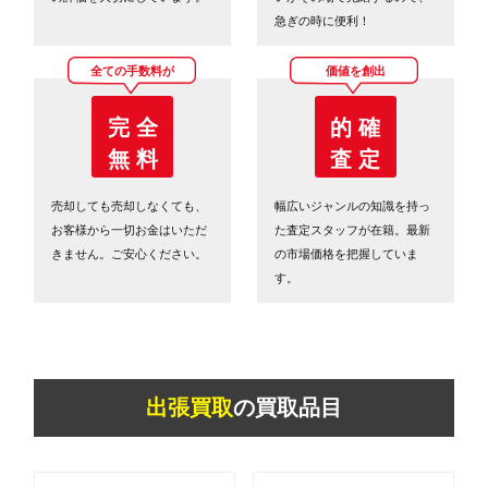
急ぎの時に便利！
全ての手数料が
価値を創出
完 全
的 確
無 料
査 定
売却しても売却しなくても、
幅広いジャンルの知識を持っ
お客様から一切お金はいただ
た査定スタッフが在籍。最新
きません。ご安心ください。
の市場価格を把握していま
す。
出張買取
の買取品目