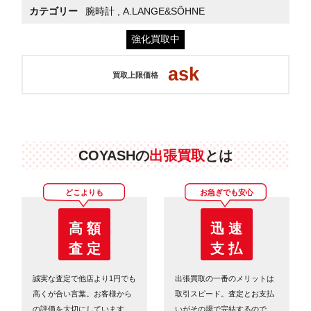
カテゴリー
腕時計
,
A.LANGE&SÖHNE
強化買取中
ask
買取上限価格
COYASHの
出張買取
とは
どこよりも
お急ぎでも安心
高 額
迅 速
査 定
支 払
誠実な査定で他店より1円でも
出張買取の一番のメリットは
高くが合い言葉。お客様から
取引スピード。査定とお支払
の評価を大切にしています。
いがその場で完結するので、