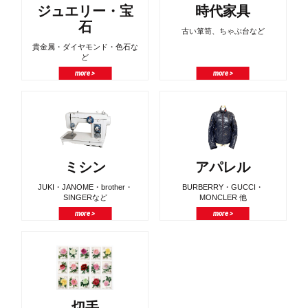
ジュエリー・宝
時代家具
石
古い箪笥、ちゃぶ台など
貴金属・ダイヤモンド・色石な
ど
more >
more >
ミシン
アパレル
JUKI・JANOME・brother・
BURBERRY・GUCCI・
SINGERなど
MONCLER 他
more >
more >
切手