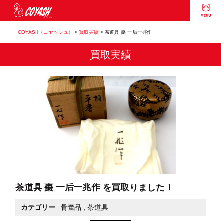
COYASH（コヤッシュ）
>
買取実績
>
茶道具 棗 一后一兆作
買取実績
茶道具 棗 一后一兆作 を買取りました！
カテゴリー
骨董品
,
茶道具