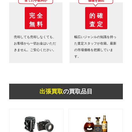
全ての手数料が
価値を創出
完 全
的 確
無 料
査 定
売却しても売却しなくても、
幅広いジャンルの知識を持っ
お客様から一切お金はいただ
た査定スタッフが在籍。最新
きません。ご安心ください。
の市場価格を把握していま
す。
出張買取
の買取品目