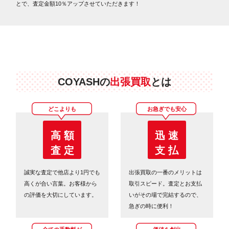
とで、査定金額10％アップさせていただきます！
COYASHの
出張買取
とは
どこよりも
お急ぎでも安心
高 額
迅 速
査 定
支 払
誠実な査定で他店より1円でも
出張買取の一番のメリットは
高くが合い言葉。お客様から
取引スピード。査定とお支払
の評価を大切にしています。
いがその場で完結するので、
急ぎの時に便利！