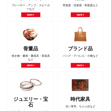
プレーヤー・アンプ・スピーカ
管楽器・弦楽器・和楽器など
ーなど
more >
more >
骨董品
ブランド品
焼き物・書画・書道具・茶道具
バッグ・アパレル・小物など
など
more >
more >
ジュエリー・宝
時代家具
石
古い箪笥、ちゃぶ台など