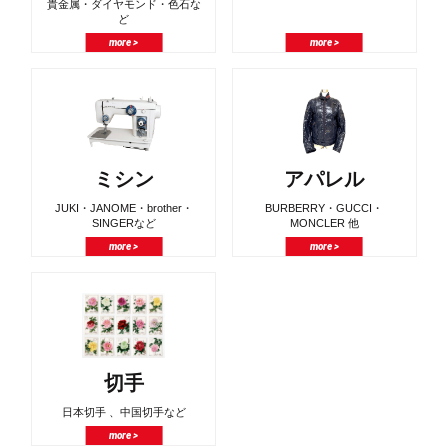
貴金属・ダイヤモンド・色石な
ど
more >
more >
ミシン
アパレル
JUKI・JANOME・brother・
BURBERRY・GUCCI・
SINGERなど
MONCLER 他
more >
more >
切手
日本切手 、中国切手など
more >