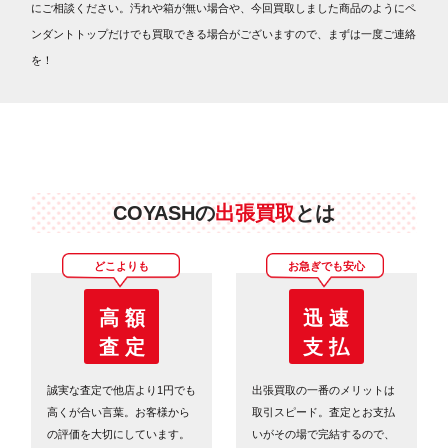
にご相談ください。汚れや箱が無い場合や、今回買取しました商品のようにペ
ンダントトップだけでも買取できる場合がございますので、まずは一度ご連絡
を！
COYASHの
出張買取
とは
どこよりも
お急ぎでも安心
高 額
迅 速
査 定
支 払
誠実な査定で他店より1円でも
出張買取の一番のメリットは
高くが合い言葉。お客様から
取引スピード。査定とお支払
の評価を大切にしています。
いがその場で完結するので、