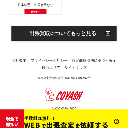
日本切手 、中国切手など
more >
出張買取についてもっと見る
会社概要
プライバシーポリシー
特定商取引法に基づく表示
対応エリア
サイトマップ
東京公安委員会許可 第305511104562号
©
COYASH 2020
手数料は無料！
現金で
WEB
出張査定
依頼する
即払い
で
を