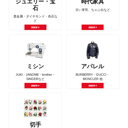
ジュエリー・宝
時代家具
石
古い箪笥、ちゃぶ台など
貴金属・ダイヤモンド・色石な
ど
more >
more >
ミシン
アパレル
JUKI・JANOME・brother・
BURBERRY・GUCCI・
SINGERなど
MONCLER 他
more >
more >
切手