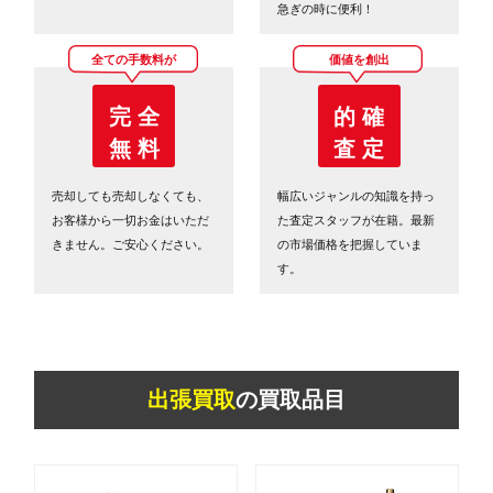
急ぎの時に便利！
全ての手数料が
価値を創出
完 全
的 確
無 料
査 定
売却しても売却しなくても、
幅広いジャンルの知識を持っ
お客様から一切お金はいただ
た査定スタッフが在籍。最新
きません。ご安心ください。
の市場価格を把握していま
す。
出張買取
の買取品目