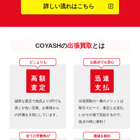
詳しい流れはこちら
COYASHの
出張買取
とは
どこよりも
お急ぎでも安心
高 額
迅 速
査 定
支 払
誠実な査定で他店より1円でも
出張買取の一番のメリットは
高くが合い言葉。お客様から
取引スピード。査定とお支払
の評価を大切にしています。
いがその場で完結するので、
急ぎの時に便利！
全ての手数料が
価値を創出