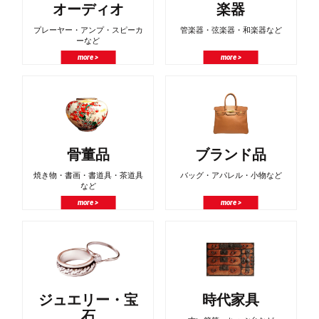
オーディオ
楽器
プレーヤー・アンプ・スピーカ
管楽器・弦楽器・和楽器など
ーなど
more >
more >
骨董品
ブランド品
焼き物・書画・書道具・茶道具
バッグ・アパレル・小物など
など
more >
more >
ジュエリー・宝
時代家具
石