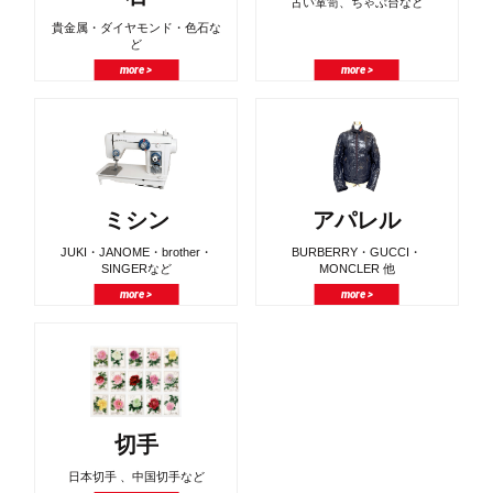
古い箪笥、ちゃぶ台など
貴金属・ダイヤモンド・色石な
ど
more >
more >
ミシン
アパレル
JUKI・JANOME・brother・
BURBERRY・GUCCI・
SINGERなど
MONCLER 他
more >
more >
切手
日本切手 、中国切手など