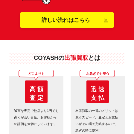
詳しい流れはこちら
COYASHの
出張買取
とは
どこよりも
お急ぎでも安心
高 額
迅 速
査 定
支 払
誠実な査定で他店より1円でも
出張買取の一番のメリットは
高くが合い言葉。お客様から
取引スピード。査定とお支払
の評価を大切にしています。
いがその場で完結するので、
急ぎの時に便利！