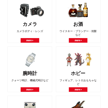
カメラ
お酒
カメラボディ・レンズ
ウイスキー・ブランデー・焼酎
など
more >
more >
腕時計
ホビー
クォーツ時計、機械式時計など
フィギュア、レトロおもちゃな
ど
more >
more >