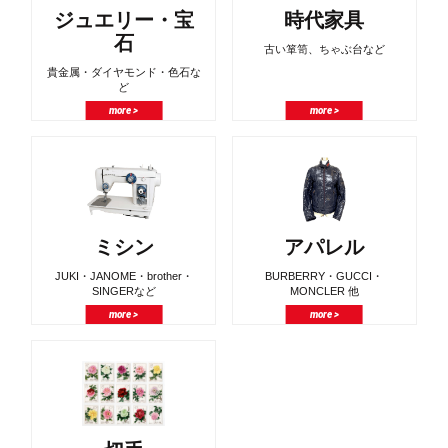
ジュエリー・宝
時代家具
石
古い箪笥、ちゃぶ台など
貴金属・ダイヤモンド・色石な
ど
more >
more >
ミシン
アパレル
JUKI・JANOME・brother・
BURBERRY・GUCCI・
SINGERなど
MONCLER 他
more >
more >