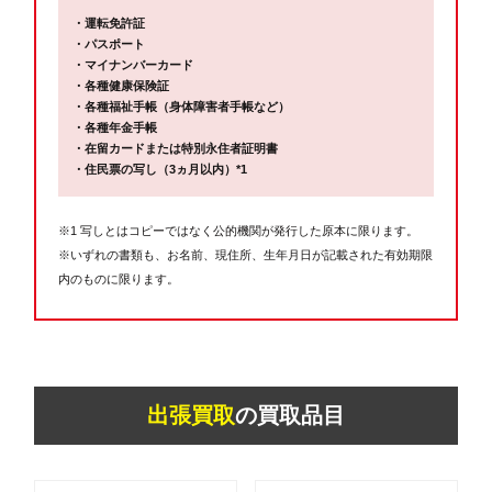
・運転免許証
・パスポート
・マイナンバーカード
・各種健康保険証
・各種福祉手帳（身体障害者手帳など）
・各種年金手帳
・在留カードまたは特別永住者証明書
・住民票の写し（3ヵ月以内）*1
※1 写しとはコピーではなく公的機関が発行した原本に限ります。
※いずれの書類も、お名前、現住所、生年月日が記載された有効期限
内のものに限ります。
出張買取
の買取品目