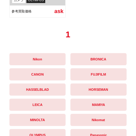
ask
参考買取価格
1
Nikon
BRONICA
CANON
FUJIFILM
HASSELBLAD
HORSEMAN
LEICA
MAMIYA
MINOLTA
Nikomat
OLYMPUS
Panasonic