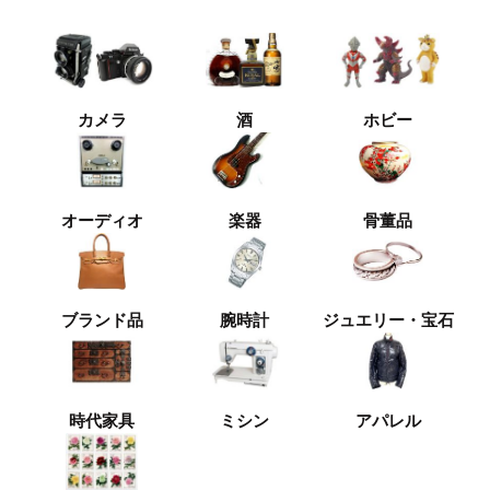
カメラ
酒
ホビー
オーディオ
楽器
骨董品
ブランド品
腕時計
ジュエリー・宝石
時代家具
ミシン
アパレル