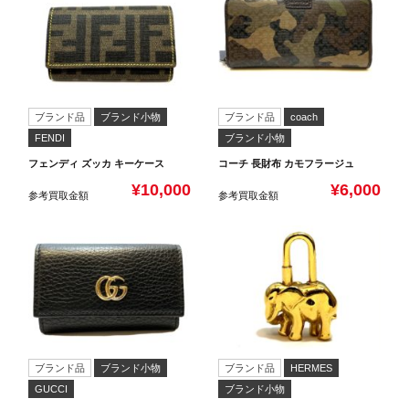
ブランド品
ブランド小物
ブランド品
coach
FENDI
ブランド小物
フェンディ ズッカ キーケース
コーチ 長財布 カモフラージュ
¥10,000
¥6,000
参考買取金額
参考買取金額
ブランド品
ブランド小物
ブランド品
HERMES
GUCCI
ブランド小物