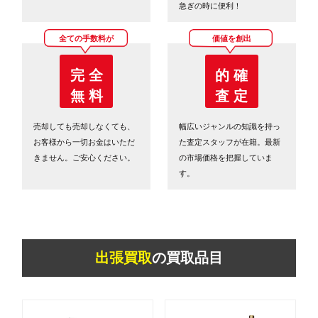
急ぎの時に便利！
全ての手数料が
価値を創出
完 全
的 確
無 料
査 定
売却しても売却しなくても、
幅広いジャンルの知識を持っ
お客様から一切お金はいただ
た査定スタッフが在籍。最新
きません。ご安心ください。
の市場価格を把握していま
す。
出張買取
の買取品目