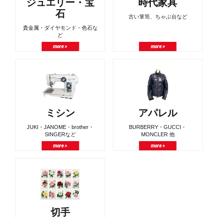
ジュエリー・宝
時代家具
石
古い箪笥、ちゃぶ台など
貴金属・ダイヤモンド・色石な
ど
more >
more >
ミシン
アパレル
JUKI・JANOME・brother・
BURBERRY・GUCCI・
SINGERなど
MONCLER 他
more >
more >
切手