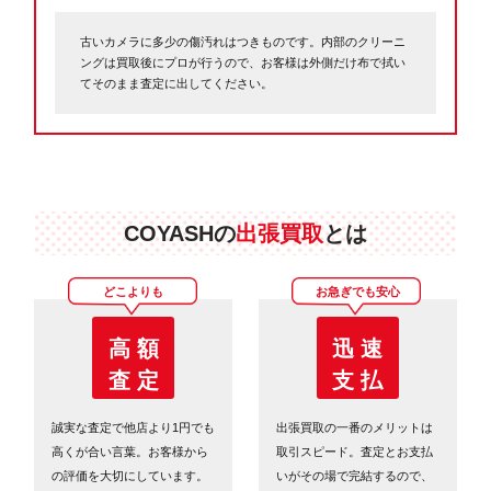
古いカメラに多少の傷汚れはつきものです。内部のクリーニ
ングは買取後にプロが行うので、お客様は外側だけ布で拭い
てそのまま査定に出してください。
COYASHの
出張買取
とは
どこよりも
お急ぎでも安心
高 額
迅 速
査 定
支 払
誠実な査定で他店より1円でも
出張買取の一番のメリットは
高くが合い言葉。お客様から
取引スピード。査定とお支払
の評価を大切にしています。
いがその場で完結するので、