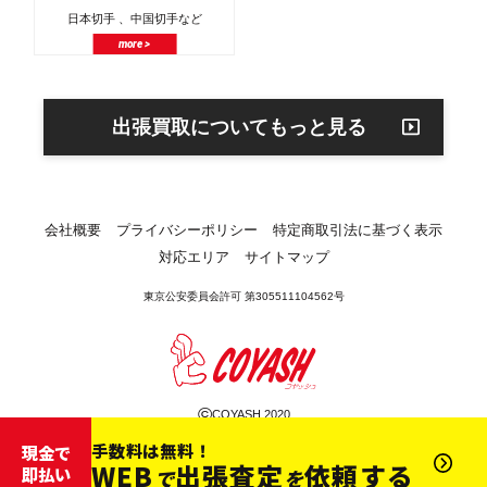
日本切手 、中国切手など
more >
出張買取についてもっと見る
会社概要
プライバシーポリシー
特定商取引法に基づく表示
対応エリア
サイトマップ
東京公安委員会許可 第305511104562号
©
COYASH 2020
手数料は無料！
現金で
WEB
出張査定
依頼する
即払い
で
を