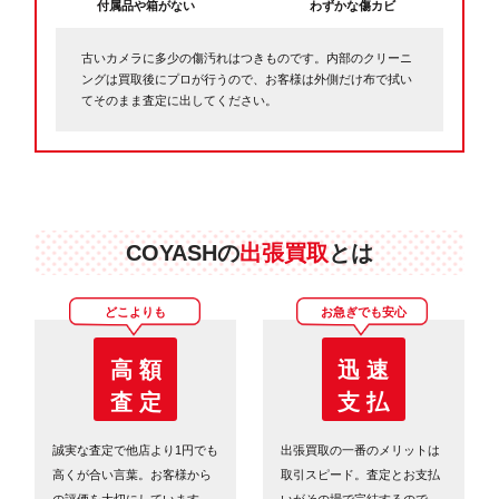
付属品や箱がない
わずかな傷カビ
古いカメラに多少の傷汚れはつきものです。内部のクリーニ
ングは買取後にプロが行うので、お客様は外側だけ布で拭い
てそのまま査定に出してください。
COYASHの
出張買取
とは
どこよりも
お急ぎでも安心
高 額
迅 速
査 定
支 払
誠実な査定で他店より1円でも
出張買取の一番のメリットは
高くが合い言葉。お客様から
取引スピード。査定とお支払
の評価を大切にしています。
いがその場で完結するので、