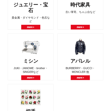
ジュエリー・宝
時代家具
石
古い箪笥、ちゃぶ台など
貴金属・ダイヤモンド・色石な
ど
more >
more >
ミシン
アパレル
JUKI・JANOME・brother・
BURBERRY・GUCCI・
SINGERなど
MONCLER 他
more >
more >