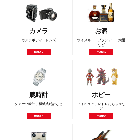
カメラ
お酒
カメラボディ・レンズ
ウイスキー・ブランデー・焼酎
など
more >
more >
腕時計
ホビー
クォーツ時計、機械式時計など
フィギュア、レトロおもちゃな
ど
more >
more >