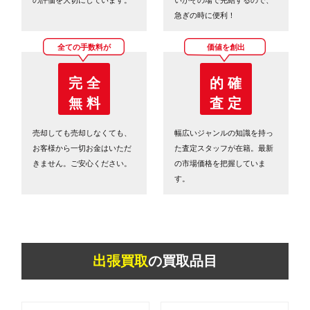
急ぎの時に便利！
全ての手数料が
価値を創出
完 全
的 確
無 料
査 定
売却しても売却しなくても、
幅広いジャンルの知識を持っ
お客様から一切お金はいただ
た査定スタッフが在籍。最新
きません。ご安心ください。
の市場価格を把握していま
す。
出張買取
の買取品目