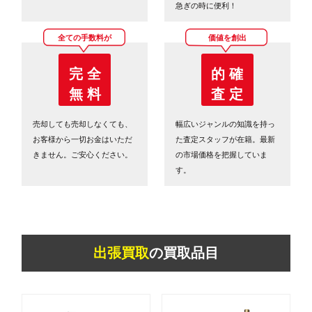
急ぎの時に便利！
全ての手数料が
価値を創出
完 全
的 確
無 料
査 定
売却しても売却しなくても、
幅広いジャンルの知識を持っ
お客様から一切お金はいただ
た査定スタッフが在籍。最新
きません。ご安心ください。
の市場価格を把握していま
す。
出張買取
の買取品目