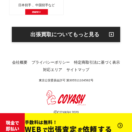
日本切手 、中国切手など
more >
出張買取についてもっと見る
会社概要
プライバシーポリシー
特定商取引法に基づく表示
対応エリア
サイトマップ
東京公安委員会許可 第305511104562号
©
COYASH 2020
手数料は無料！
現金で
WEB
出張査定
依頼する
即払い
で
を