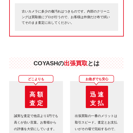
古いカメラに多少の傷汚れはつきものです。内部のクリーニ
ングは買取後にプロが行うので、お客様は外側だけ布で拭い
てそのまま査定に出してください。
COYASHの
出張買取
とは
どこよりも
お急ぎでも安心
高 額
迅 速
査 定
支 払
誠実な査定で他店より1円でも
出張買取の一番のメリットは
高くが合い言葉。お客様から
取引スピード。査定とお支払
の評価を大切にしています。
いがその場で完結するので、