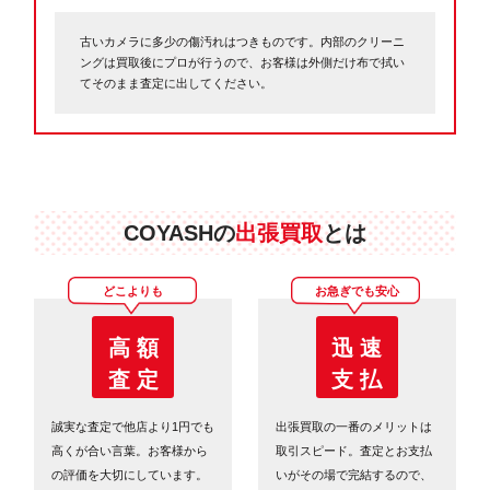
古いカメラに多少の傷汚れはつきものです。内部のクリーニ
ングは買取後にプロが行うので、お客様は外側だけ布で拭い
てそのまま査定に出してください。
COYASHの
出張買取
とは
どこよりも
お急ぎでも安心
高 額
迅 速
査 定
支 払
誠実な査定で他店より1円でも
出張買取の一番のメリットは
高くが合い言葉。お客様から
取引スピード。査定とお支払
の評価を大切にしています。
いがその場で完結するので、