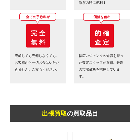
急ぎの時に便利！
全ての手数料が
価値を創出
完 全
的 確
無 料
査 定
売却しても売却しなくても、
幅広いジャンルの知識を持っ
お客様から一切お金はいただ
た査定スタッフが在籍。最新
きません。ご安心ください。
の市場価格を把握していま
す。
出張買取
の買取品目