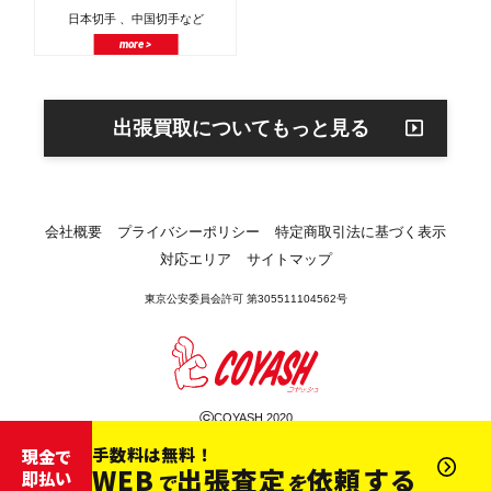
日本切手 、中国切手など
more >
出張買取についてもっと見る
会社概要
プライバシーポリシー
特定商取引法に基づく表示
対応エリア
サイトマップ
東京公安委員会許可 第305511104562号
©
COYASH 2020
手数料は無料！
現金で
WEB
出張査定
依頼する
即払い
で
を