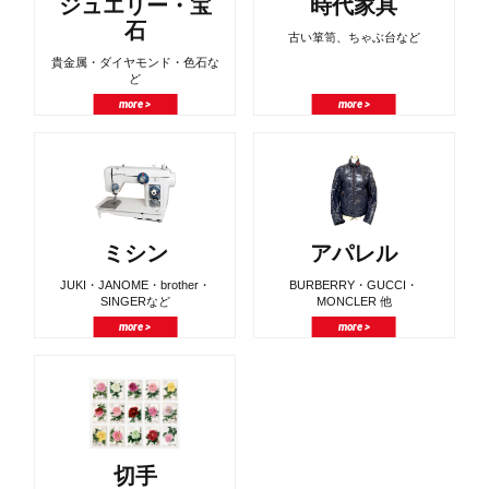
ジュエリー・宝
時代家具
石
古い箪笥、ちゃぶ台など
貴金属・ダイヤモンド・色石な
ど
more >
more >
ミシン
アパレル
JUKI・JANOME・brother・
BURBERRY・GUCCI・
SINGERなど
MONCLER 他
more >
more >
切手