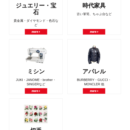
ジュエリー・宝
時代家具
石
古い箪笥、ちゃぶ台など
貴金属・ダイヤモンド・色石な
ど
more >
more >
ミシン
アパレル
JUKI・JANOME・brother・
BURBERRY・GUCCI・
SINGERなど
MONCLER 他
more >
more >