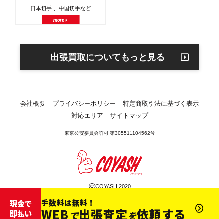
日本切手 、中国切手など
more >
出張買取についてもっと見る
会社概要
プライバシーポリシー
特定商取引法に基づく表示
対応エリア
サイトマップ
東京公安委員会許可 第305511104562号
©
COYASH 2020
手数料は無料！
現金で
WEB
出張査定
依頼する
即払い
で
を