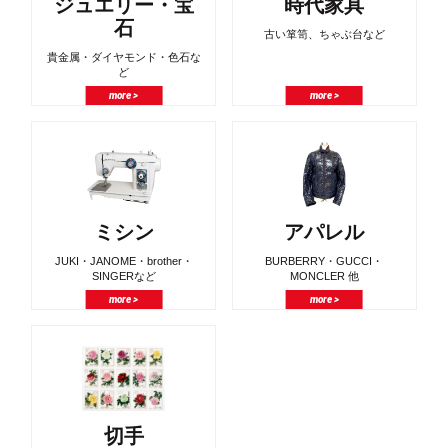
ジュエリー・宝
時代家具
石
古い箪笥、ちゃぶ台など
貴金属・ダイヤモンド・色石な
ど
more >
more >
ミシン
アパレル
JUKI・JANOME・brother・
BURBERRY・GUCCI・
SINGERなど
MONCLER 他
more >
more >
切手