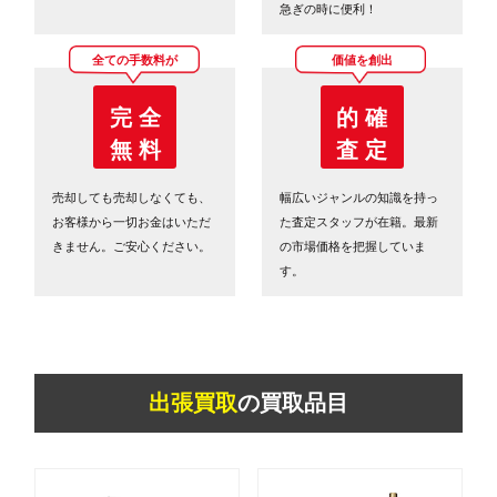
急ぎの時に便利！
全ての手数料が
価値を創出
完 全
的 確
無 料
査 定
売却しても売却しなくても、
幅広いジャンルの知識を持っ
お客様から一切お金はいただ
た査定スタッフが在籍。最新
きません。ご安心ください。
の市場価格を把握していま
す。
出張買取
の買取品目