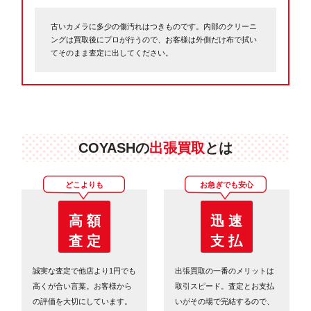
古いカメラに多少の傷汚れはつきものです。内部のクリーニ
ングは買取後にプロが行うので、お客様は外側だけ布で拭い
てそのまま査定に出してください。
COYASHの
出張買取
とは
どこよりも
お急ぎでも安心
高 額
迅 速
査 定
支 払
誠実な査定で他店より1円でも
出張買取の一番のメリットは
高くが合い言葉。お客様から
取引スピード。査定とお支払
の評価を大切にしています。
いがその場で完結するので、