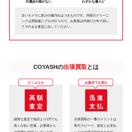
付属品や箱がない
わずかな傷カビ
古いカメラに多少の傷汚れはつきものです。内部のクリーニ
ングは買取後にプロが行うので、お客様は外側だけ布で拭い
てそのまま査定に出してください。
COYASHの
出張買取
とは
どこよりも
お急ぎでも安心
高 額
迅 速
査 定
支 払
誠実な査定で他店より1円でも
出張買取の一番のメリットは
高くが合い言葉。お客様から
取引スピード。査定とお支払
の評価を大切にしています。
いがその場で完結するので、