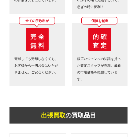
急ぎの時に便利！
全ての手数料が
価値を創出
完 全
的 確
無 料
査 定
売却しても売却しなくても、
幅広いジャンルの知識を持っ
お客様から一切お金はいただ
た査定スタッフが在籍。最新
きません。ご安心ください。
の市場価格を把握していま
す。
出張買取
の買取品目