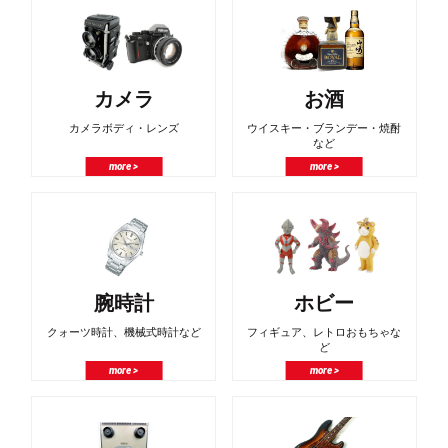
カメラ
お酒
カメラボディ・レンズ
ウイスキー・ブランデー・焼酎
など
more >
more >
腕時計
ホビー
クォーツ時計、機械式時計など
フィギュア、レトロおもちゃな
ど
more >
more >