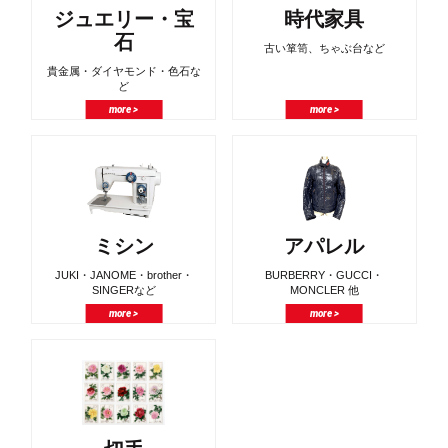
ジュエリー・宝
時代家具
石
古い箪笥、ちゃぶ台など
貴金属・ダイヤモンド・色石な
ど
more >
more >
ミシン
アパレル
JUKI・JANOME・brother・
BURBERRY・GUCCI・
SINGERなど
MONCLER 他
more >
more >