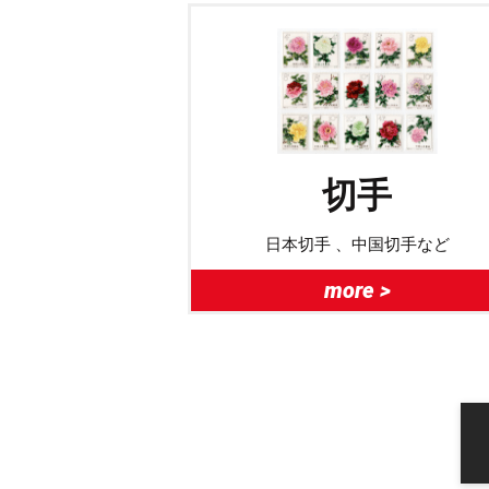
切手
日本切手 、中国切手など
more >