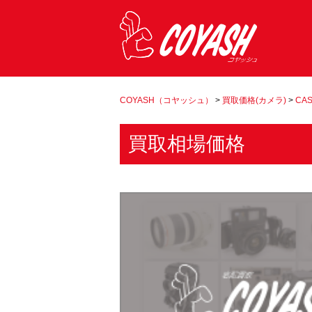
COYASH（コヤッシュ）
>
買取価格(カメラ)
>
CAS
買取相場価格