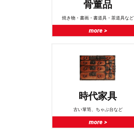
骨董品
焼き物・書画・書道具・茶道具など
more >
時代家具
古い箪笥、ちゃぶ台など
more >