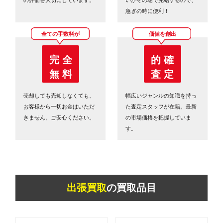
急ぎの時に便利！
全ての手数料が
価値を創出
完 全
的 確
無 料
査 定
売却しても売却しなくても、
幅広いジャンルの知識を持っ
お客様から一切お金はいただ
た査定スタッフが在籍。最新
きません。ご安心ください。
の市場価格を把握していま
す。
出張買取
の買取品目