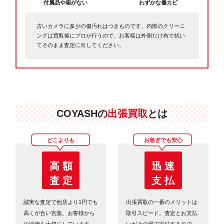
付属品や箱がない
わずかな傷カビ
古いカメラに多少の傷汚れはつきものです。内部のクリーニ
ングは買取後にプロが行うので、お客様は外側だけ布で拭い
てそのまま査定に出してください。
COYASHの
出張買取
とは
どこよりも
お急ぎでも安心
高 額
迅 速
査 定
支 払
誠実な査定で他店より1円でも
出張買取の一番のメリットは
高くが合い言葉。お客様から
取引スピード。査定とお支払
の評価を大切にしています。
いがその場で完結するので、