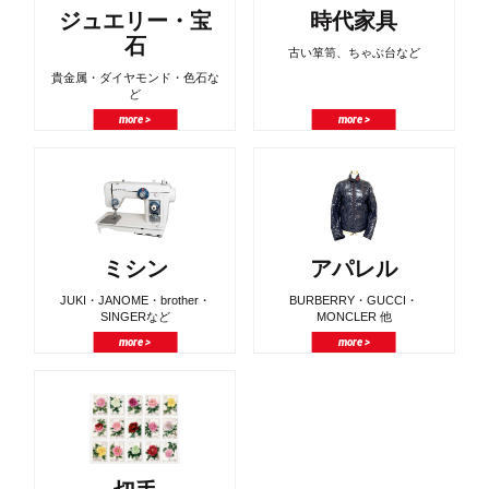
ジュエリー・宝
時代家具
石
古い箪笥、ちゃぶ台など
貴金属・ダイヤモンド・色石な
ど
more >
more >
ミシン
アパレル
JUKI・JANOME・brother・
BURBERRY・GUCCI・
SINGERなど
MONCLER 他
more >
more >