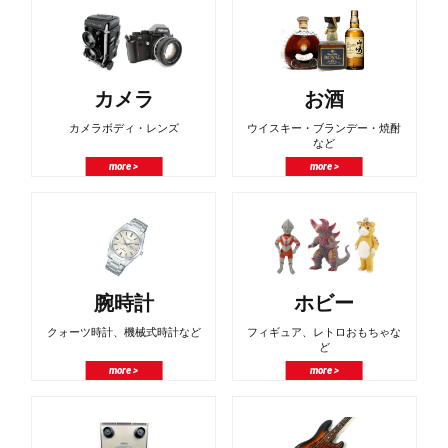
カメラ
お酒
カメラボディ・レンズ
ウイスキー・ブランデー・焼酎
など
more >
more >
腕時計
ホビー
クォーツ時計、機械式時計など
フィギュア、レトロおもちゃな
ど
more >
more >