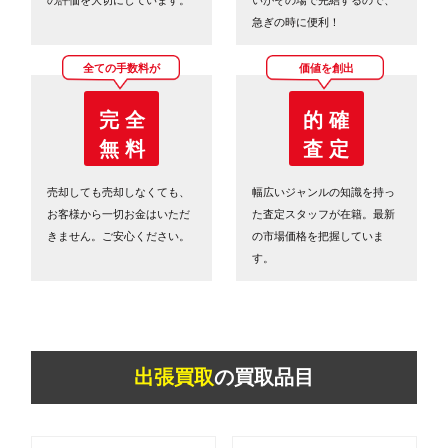
急ぎの時に便利！
全ての手数料が
価値を創出
完 全
的 確
無 料
査 定
売却しても売却しなくても、
幅広いジャンルの知識を持っ
お客様から一切お金はいただ
た査定スタッフが在籍。最新
きません。ご安心ください。
の市場価格を把握していま
す。
出張買取
の買取品目