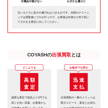
付属品や箱がない
わずかな傷カビ
古いカメラに多少の傷汚れはつきものです。内部のクリーニ
ングは買取後にプロが行うので、お客様は外側だけ布で拭い
てそのまま査定に出してください。
COYASHの
出張買取
とは
どこよりも
お急ぎでも安心
高 額
迅 速
査 定
支 払
誠実な査定で他店より1円でも
出張買取の一番のメリットは
高くが合い言葉。お客様から
取引スピード。査定とお支払
の評価を大切にしています。
いがその場で完結するので、