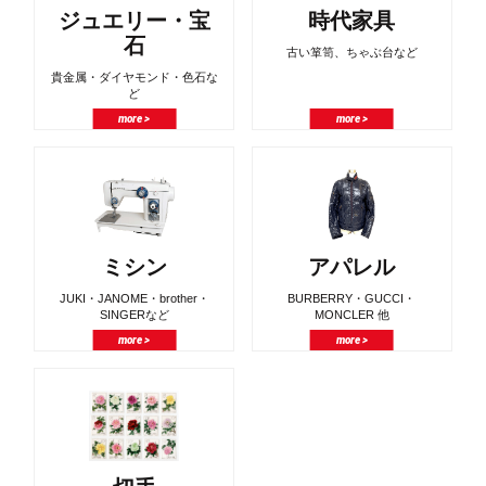
ジュエリー・宝
時代家具
石
古い箪笥、ちゃぶ台など
貴金属・ダイヤモンド・色石な
ど
more >
more >
ミシン
アパレル
JUKI・JANOME・brother・
BURBERRY・GUCCI・
SINGERなど
MONCLER 他
more >
more >