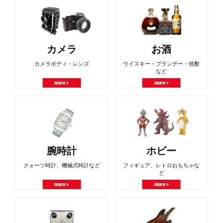
カメラ
お酒
カメラボディ・レンズ
ウイスキー・ブランデー・焼酎
など
more >
more >
腕時計
ホビー
クォーツ時計、機械式時計など
フィギュア、レトロおもちゃな
ど
more >
more >