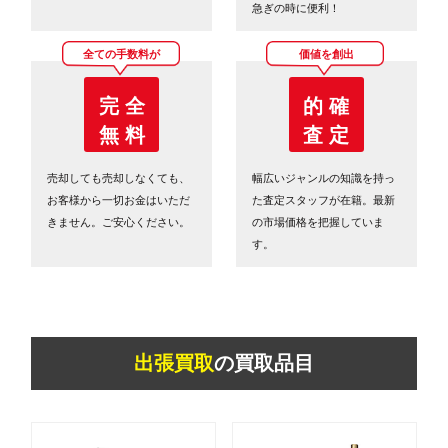
急ぎの時に便利！
全ての手数料が
価値を創出
完 全
的 確
無 料
査 定
売却しても売却しなくても、
幅広いジャンルの知識を持っ
お客様から一切お金はいただ
た査定スタッフが在籍。最新
きません。ご安心ください。
の市場価格を把握していま
す。
出張買取
の買取品目