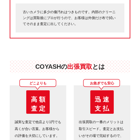
古いカメラに多少の傷汚れはつきものです。内部のクリーニ
ングは買取後にプロが行うので、お客様は外側だけ布で拭い
てそのまま査定に出してください。
COYASHの
出張買取
とは
どこよりも
お急ぎでも安心
高 額
迅 速
査 定
支 払
誠実な査定で他店より1円でも
出張買取の一番のメリットは
高くが合い言葉。お客様から
取引スピード。査定とお支払
の評価を大切にしています。
いがその場で完結するので、