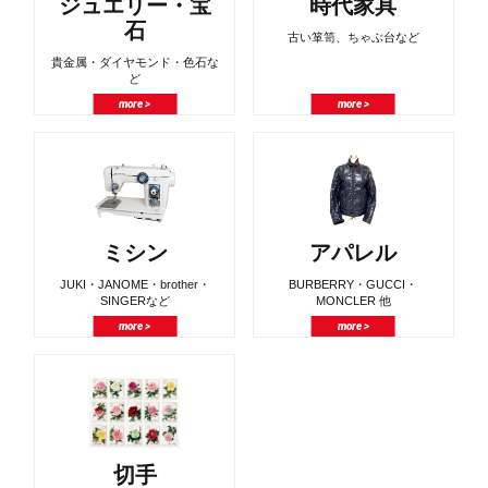
ジュエリー・宝
時代家具
石
古い箪笥、ちゃぶ台など
貴金属・ダイヤモンド・色石な
ど
more >
more >
ミシン
アパレル
JUKI・JANOME・brother・
BURBERRY・GUCCI・
SINGERなど
MONCLER 他
more >
more >
切手