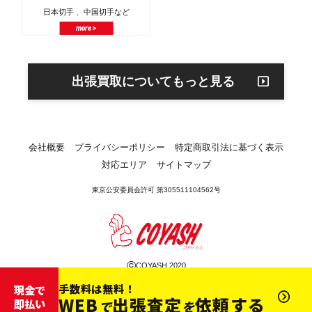
日本切手 、中国切手など
more >
出張買取についてもっと見る
会社概要
プライバシーポリシー
特定商取引法に基づく表示
対応エリア
サイトマップ
東京公安委員会許可 第305511104562号
©
COYASH 2020
手数料は無料！
現金で
WEB
出張査定
依頼する
即払い
で
を