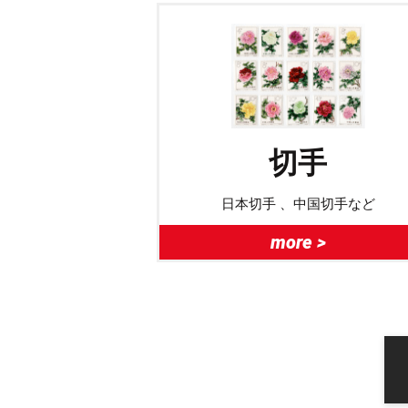
切手
日本切手 、中国切手など
more >