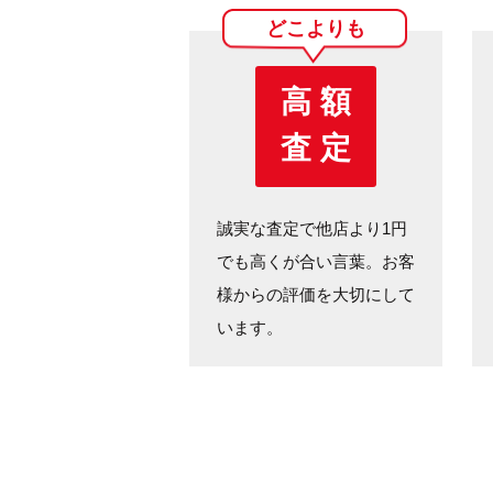
どこよりも
高 額
査 定
誠実な査定で他店より1円
でも高くが合い言葉。お客
様からの評価を大切にして
います。