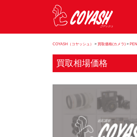
COYASH（コヤッシュ）
>
買取価格(カメラ)
>
PEN
買取相場価格