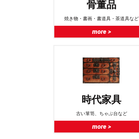
骨董品
焼き物・書画・書道具・茶道具など
more >
時代家具
古い箪笥、ちゃぶ台など
more >