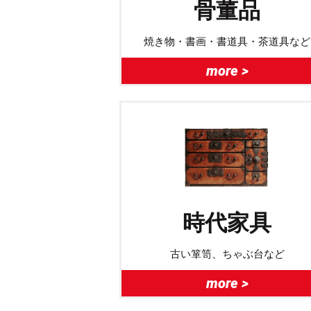
骨董品
焼き物・書画・書道具・茶道具など
more >
時代家具
古い箪笥、ちゃぶ台など
more >