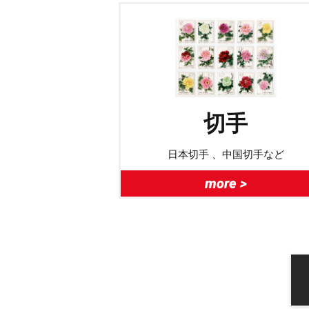
切手
日本切手 、中国切手など
more >