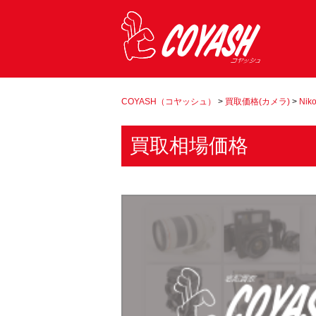
COYASH（コヤッシュ）
>
買取価格(カメラ)
>
Nik
買取相場価格