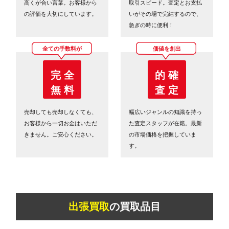
高くが合い言葉。お客様から
取引スピード。査定とお支払
の評価を大切にしています。
いがその場で完結するので、
急ぎの時に便利！
全ての手数料が
価値を創出
完 全
的 確
無 料
査 定
売却しても売却しなくても、
幅広いジャンルの知識を持っ
お客様から一切お金はいただ
た査定スタッフが在籍。最新
きません。ご安心ください。
の市場価格を把握していま
す。
出張買取
の買取品目