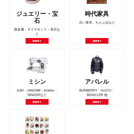
ジュエリー・宝
時代家具
石
古い箪笥、ちゃぶ台など
貴金属・ダイヤモンド・色石な
ど
more >
more >
ミシン
アパレル
JUKI・JANOME・brother・
BURBERRY・GUCCI・
SINGERなど
MONCLER 他
more >
more >