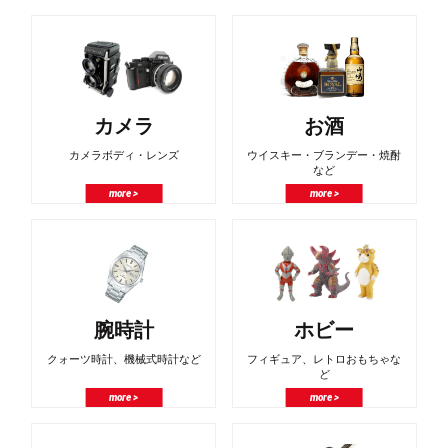
カメラ
お酒
カメラボディ・レンズ
ウイスキー・ブランデー・焼酎
など
more >
more >
腕時計
ホビー
クォーツ時計、機械式時計など
フィギュア、レトロおもちゃな
ど
more >
more >