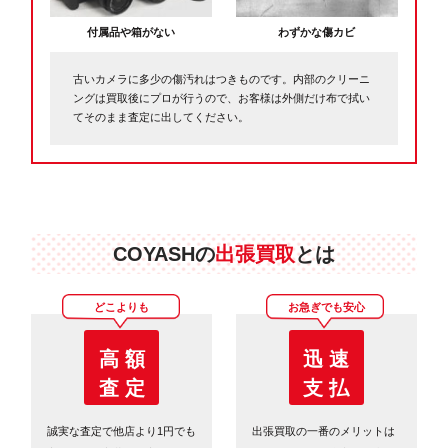
付属品や箱がない
わずかな傷カビ
古いカメラに多少の傷汚れはつきものです。内部のクリーニ
ングは買取後にプロが行うので、お客様は外側だけ布で拭い
てそのまま査定に出してください。
COYASHの
出張買取
とは
どこよりも
お急ぎでも安心
高 額
迅 速
査 定
支 払
誠実な査定で他店より1円でも
出張買取の一番のメリットは