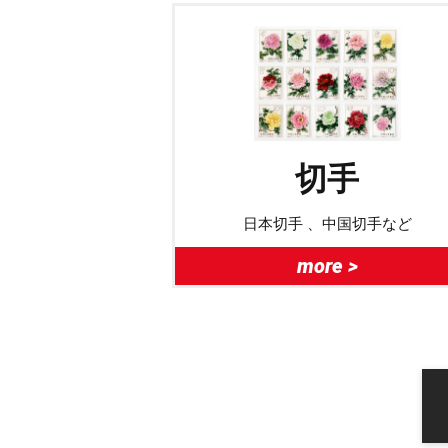
切手
日本切手 、中国切手など
more >