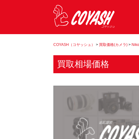
COYASH（コヤッシュ）
>
買取価格(カメラ)
>
Nik
買取相場価格