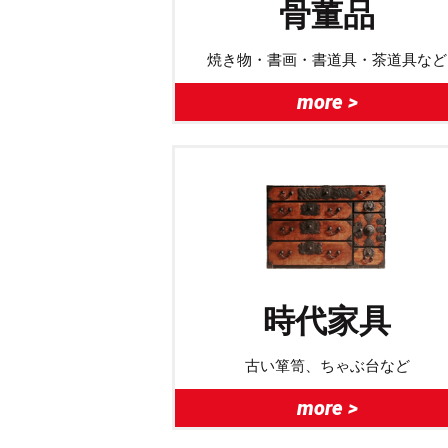
骨董品
焼き物・書画・書道具・茶道具など
more >
時代家具
古い箪笥、ちゃぶ台など
more >