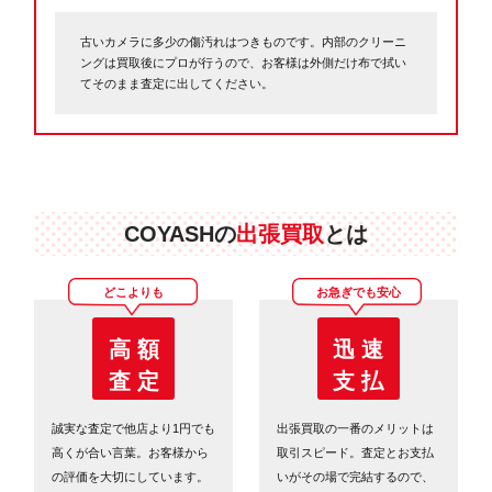
古いカメラに多少の傷汚れはつきものです。内部のクリーニ
ングは買取後にプロが行うので、お客様は外側だけ布で拭い
てそのまま査定に出してください。
COYASHの
出張買取
とは
どこよりも
お急ぎでも安心
高 額
迅 速
査 定
支 払
誠実な査定で他店より1円でも
出張買取の一番のメリットは
高くが合い言葉。お客様から
取引スピード。査定とお支払
の評価を大切にしています。
いがその場で完結するので、