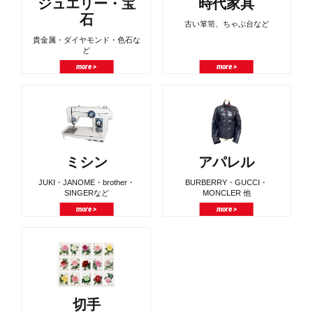
ジュエリー・宝
時代家具
石
古い箪笥、ちゃぶ台など
貴金属・ダイヤモンド・色石な
ど
more >
more >
ミシン
アパレル
JUKI・JANOME・brother・
BURBERRY・GUCCI・
SINGERなど
MONCLER 他
more >
more >
切手