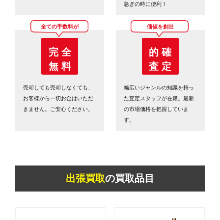
急ぎの時に便利！
全ての手数料が
価値を創出
完 全
的 確
無 料
査 定
売却しても売却しなくても、
幅広いジャンルの知識を持っ
お客様から一切お金はいただ
た査定スタッフが在籍。最新
きません。ご安心ください。
の市場価格を把握していま
す。
出張買取
の買取品目