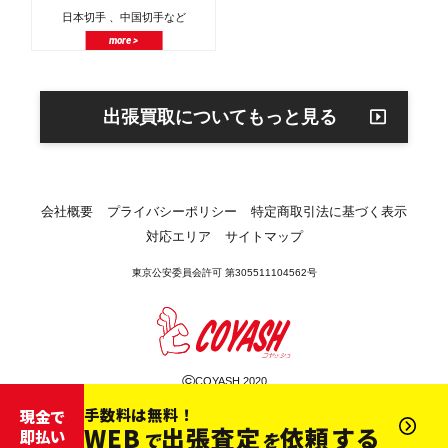
日本切手 、中国切手など
more >
出張買取についてもっと見る
会社概要
プライバシーポリシー
特定商取引法に基づく表示
対応エリア
サイトマップ
東京公安委員会許可 第305511104562号
©
COYASH 2020
手数料は無料！
現金で
WEB
出張査定
依頼する
即払い
で
を