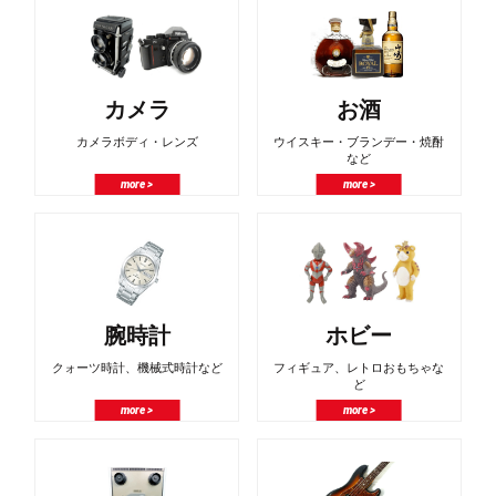
カメラ
お酒
カメラボディ・レンズ
ウイスキー・ブランデー・焼酎
など
more >
more >
腕時計
ホビー
クォーツ時計、機械式時計など
フィギュア、レトロおもちゃな
ど
more >
more >