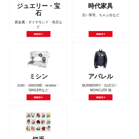
ジュエリー・宝
時代家具
石
古い箪笥、ちゃぶ台など
貴金属・ダイヤモンド・色石な
ど
more >
more >
ミシン
アパレル
JUKI・JANOME・brother・
BURBERRY・GUCCI・
SINGERなど
MONCLER 他
more >
more >