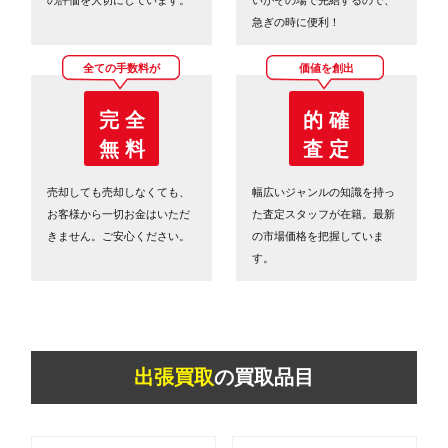
急ぎの時に便利！
全ての手数料が
価値を創出
完 全
的 確
無 料
査 定
売却しても売却しなくても、
幅広いジャンルの知識を持っ
お客様から一切お金はいただ
た査定スタッフが在籍。最新
きません。ご安心ください。
の市場価格を把握していま
す。
出張買取
の買取品目