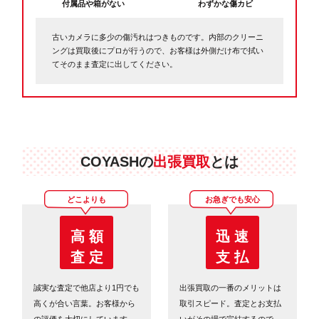
付属品や箱がない
わずかな傷カビ
古いカメラに多少の傷汚れはつきものです。内部のクリーニ
ングは買取後にプロが行うので、お客様は外側だけ布で拭い
てそのまま査定に出してください。
COYASHの
出張買取
とは
どこよりも
お急ぎでも安心
高 額
迅 速
査 定
支 払
誠実な査定で他店より1円でも
出張買取の一番のメリットは
高くが合い言葉。お客様から
取引スピード。査定とお支払
の評価を大切にしています。
いがその場で完結するので、