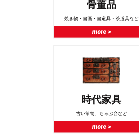
骨董品
焼き物・書画・書道具・茶道具など
more >
時代家具
古い箪笥、ちゃぶ台など
more >