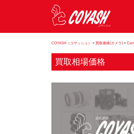
COYASH（コヤッシュ）
>
買取価格(カメラ)
>
Can
買取相場価格