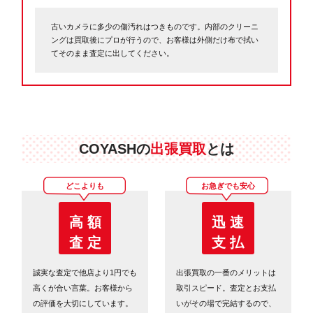
古いカメラに多少の傷汚れはつきものです。内部のクリーニ
ングは買取後にプロが行うので、お客様は外側だけ布で拭い
てそのまま査定に出してください。
COYASHの
出張買取
とは
どこよりも
お急ぎでも安心
高 額
迅 速
査 定
支 払
誠実な査定で他店より1円でも
出張買取の一番のメリットは
高くが合い言葉。お客様から
取引スピード。査定とお支払
の評価を大切にしています。
いがその場で完結するので、