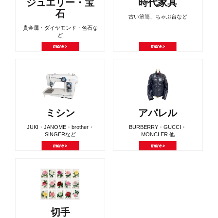
ジュエリー・宝
時代家具
石
古い箪笥、ちゃぶ台など
貴金属・ダイヤモンド・色石な
ど
more >
more >
ミシン
アパレル
JUKI・JANOME・brother・
BURBERRY・GUCCI・
SINGERなど
MONCLER 他
more >
more >
切手