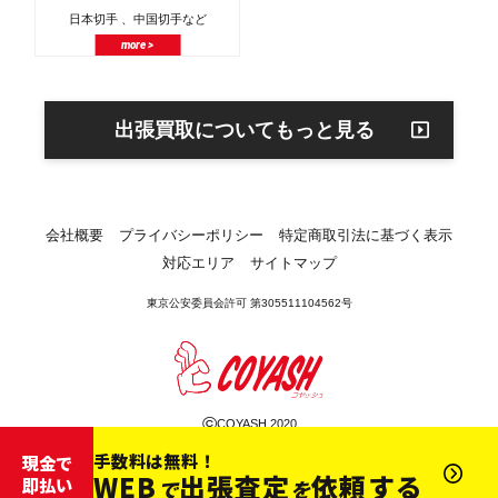
日本切手 、中国切手など
more >
出張買取についてもっと見る
会社概要
プライバシーポリシー
特定商取引法に基づく表示
対応エリア
サイトマップ
東京公安委員会許可 第305511104562号
©
COYASH 2020
手数料は無料！
現金で
WEB
出張査定
依頼する
即払い
で
を