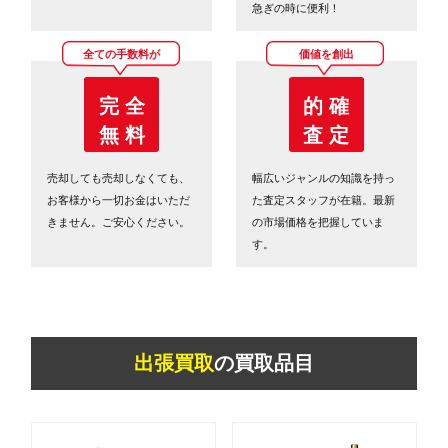
急ぎの時に便利！
全ての手数料が
価値を創出
完 全
的 確
無 料
査 定
売却しても売却しなくても、
幅広いジャンルの知識を持っ
お客様から一切お金はいただ
た査定スタッフが在籍。最新
きません。ご安心ください。
の市場価格を把握していま
す。
出張買取
の買取品目