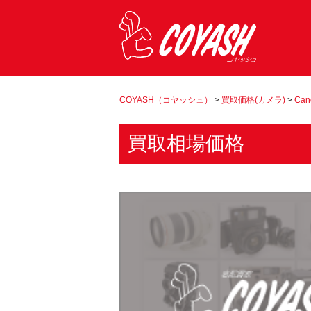
COYASH（コヤッシュ）
>
買取価格(カメラ)
>
Can
買取相場価格