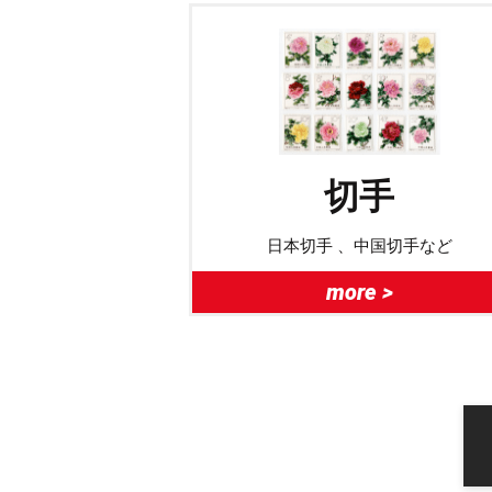
切手
日本切手 、中国切手など
more >