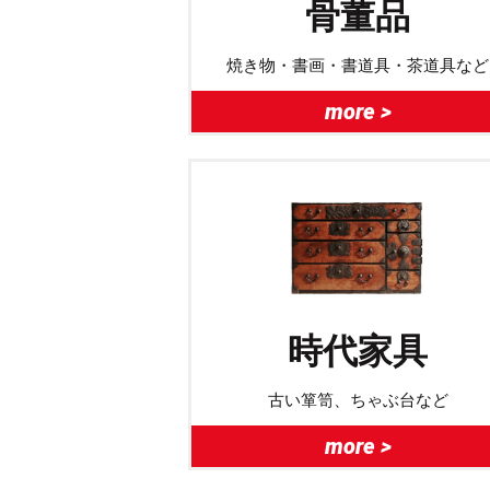
骨董品
焼き物・書画・書道具・茶道具など
more >
時代家具
古い箪笥、ちゃぶ台など
more >