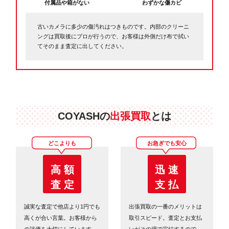
付属品や箱がない
わずかな傷カビ
古いカメラに多少の傷汚れはつきものです。内部のクリーニ
ングは買取後にプロが行うので、お客様は外側だけ布で拭い
てそのまま査定に出してください。
COYASHの
出張買取
とは
どこよりも
お急ぎでも安心
高 額
迅 速
査 定
支 払
誠実な査定で他店より1円でも
出張買取の一番のメリットは
高くが合い言葉。お客様から
取引スピード。査定とお支払
の評価を大切にしています。
いがその場で完結するので、