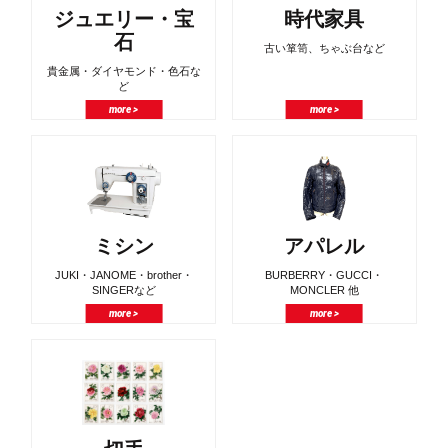
ジュエリー・宝
時代家具
石
古い箪笥、ちゃぶ台など
貴金属・ダイヤモンド・色石な
ど
more >
more >
ミシン
アパレル
JUKI・JANOME・brother・
BURBERRY・GUCCI・
SINGERなど
MONCLER 他
more >
more >