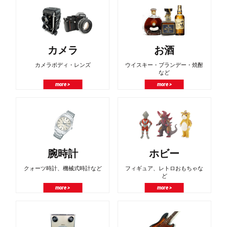
カメラ
お酒
カメラボディ・レンズ
ウイスキー・ブランデー・焼酎
など
more >
more >
腕時計
ホビー
クォーツ時計、機械式時計など
フィギュア、レトロおもちゃな
ど
more >
more >