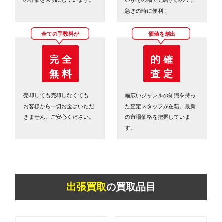
急ぎの時に便利！
全ての手数料が
価値を創出
完 全
的 確
無 料
査 定
売却しても売却しなくても、
幅広いジャンルの知識を持っ
お客様から一切お金はいただ
た査定スタッフが在籍。最新
きません。ご安心ください。
の市場価格を把握していま
す。
出張買取
の買取品目