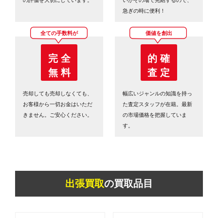
急ぎの時に便利！
全ての手数料が
価値を創出
完 全
的 確
無 料
査 定
売却しても売却しなくても、
幅広いジャンルの知識を持っ
お客様から一切お金はいただ
た査定スタッフが在籍。最新
きません。ご安心ください。
の市場価格を把握していま
す。
出張買取
の買取品目