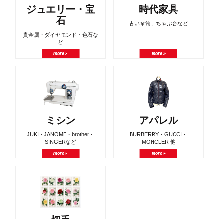
ジュエリー・宝
時代家具
石
古い箪笥、ちゃぶ台など
貴金属・ダイヤモンド・色石な
ど
more >
more >
ミシン
アパレル
JUKI・JANOME・brother・
BURBERRY・GUCCI・
SINGERなど
MONCLER 他
more >
more >