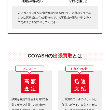
付属品や箱がない
わずかな傷カビ
古いカメラに多少の傷汚れはつきものです。内部のクリーニ
ングは買取後にプロが行うので、お客様は外側だけ布で拭い
てそのまま査定に出してください。
COYASHの
出張買取
とは
どこよりも
お急ぎでも安心
高 額
迅 速
査 定
支 払
誠実な査定で他店より1円でも
出張買取の一番のメリットは
高くが合い言葉。お客様から
取引スピード。査定とお支払
の評価を大切にしています。
いがその場で完結するので、