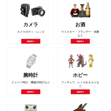
カメラ
お酒
カメラボディ・レンズ
ウイスキー・ブランデー・焼酎
など
more >
more >
腕時計
ホビー
クォーツ時計、機械式時計など
フィギュア、レトロおもちゃな
ど
more >
more >