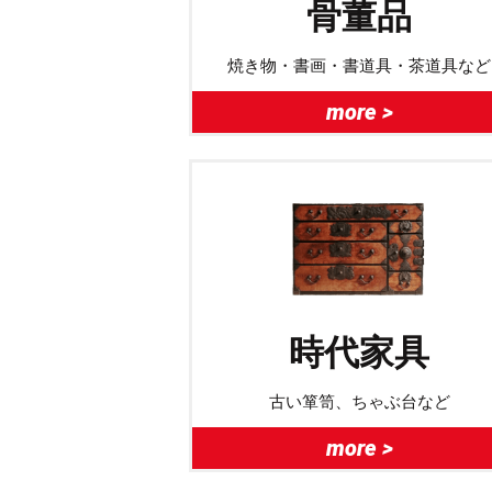
骨董品
焼き物・書画・書道具・茶道具など
more >
時代家具
古い箪笥、ちゃぶ台など
more >