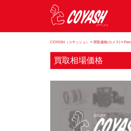
COYASH（コヤッシュ）
>
買取価格(カメラ)
>
Pan
買取相場価格