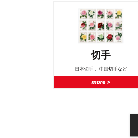
切手
日本切手 、中国切手など
more >