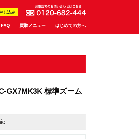
申し込み
FAQ
買取メニュー
はじめての方へ
X DC-GX7MK3K 標準ズーム
ic