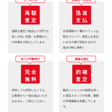
高 額
迅 速
査 定
支 払
誠実な査定で他店より1円でも
出張買取の一番のメリットは
高くが合い言葉。お客様から
取引スピード。査定とお支払
の評価を大切にしています。
いがその場で完結するので、
急ぎの時に便利！
全ての手数料が
価値を創出
完 全
的 確
無 料
査 定
売却しても売却しなくても、
幅広いジャンルの知識を持っ
お客様から一切お金はいただ
た査定スタッフが在籍。最新
きません。ご安心ください。
の市場価格を把握していま
す。