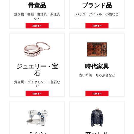
骨董品
ブランド品
焼き物・書画・書道具・茶道具
バッグ・アパレル・小物など
など
more >
more >
ジュエリー・宝
時代家具
石
古い箪笥、ちゃぶ台など
貴金属・ダイヤモンド・色石な
ど
more >
more >