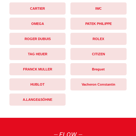
CARTIER
IWC
OMEGA
PATEK PHILIPPE
ROGER DUBUIS
ROLEX
TAG HEUER
CITIZEN
FRANCK MULLER
Breguet
HUBLOT
Vacheron Constantin
A.LANGE&SÖHNE
FLOW