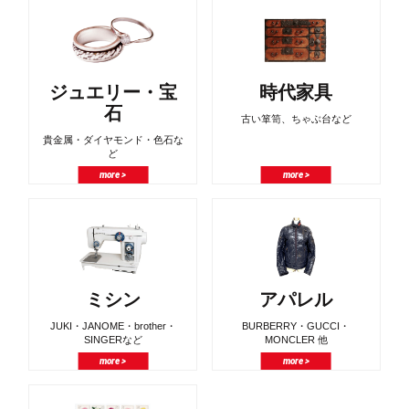
ジュエリー・宝
時代家具
石
古い箪笥、ちゃぶ台など
貴金属・ダイヤモンド・色石な
ど
more >
more >
ミシン
アパレル
JUKI・JANOME・brother・
BURBERRY・GUCCI・
SINGERなど
MONCLER 他
more >
more >