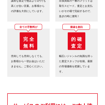
誠実な査定で他店より1円でも
出張買取の一番のメリットは
高くが合い言葉。お客様から
取引スピード。査定とお支払
の評価を大切にしています。
いがその場で完結するので、
急ぎの時に便利！
全ての手数料が
価値を創出
完 全
的 確
無 料
査 定
売却しても売却しなくても、
幅広いジャンルの知識を持っ
お客様から一切お金はいただ
た査定スタッフが在籍。最新
きません。ご安心ください。
の市場価格を把握していま
す。