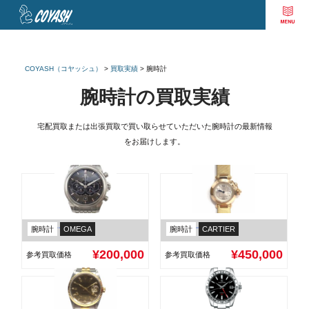
COYASH（コヤッシュ）
>
買取実績
>
腕時計
腕時計の買取実績
宅配買取または出張買取で買い取らせていただいた腕時計の最新情報
をお届けします。
腕時計
OMEGA
腕時計
CARTIER
オメガ デビル 4カウンター メンズ 422.10.41.52.06.001
カルティエ ミスパシャ K18PG 8Pダイヤ WJ124028
¥200,000
¥450,000
参考買取価格
参考買取価格