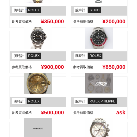
腕時計
ROLEX
腕時計
SEIKO
ロレックス デイトジャスト メンズ 千鳥格子文字盤 10Pダイヤ 16233G
グランドセイコー メカニカルGMT SBGM227
¥350,000
¥200,000
参考買取価格
参考買取価格
腕時計
ROLEX
腕時計
ROLEX
ロレックス GMTマスター2 黒ベゼル 116710LN
ロレックスGMTマスターⅡ 赤×黒ベゼル 16710
¥900,000
¥850,000
参考買取価格
参考買取価格
腕時計
ROLEX
腕時計
PATEK PHILIPPE
ロレックス デイトジャスト レディース コンピュータ文字盤 10Pダイヤ 179173G
パテックフィリップ TWENTY〜4
¥500,000
ask
参考買取価格
参考買取価格