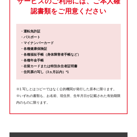
サービスのご利用には、ご本人確
認書類をご用意ください
・運転免許証
・パスポート
・マイナンバーカード
・各種健康保険証
・各種福祉手帳（身体障害者手帳など）
・各種年金手帳
・在留カードまたは特別永住者証明書
・住民票の写し（3ヵ月以内）*1
※1 写しとはコピーではなく公的機関が発行した原本に限ります。
※いずれの書類も、お名前、現住所、生年月日が記載された有効期限
内のものに限ります。