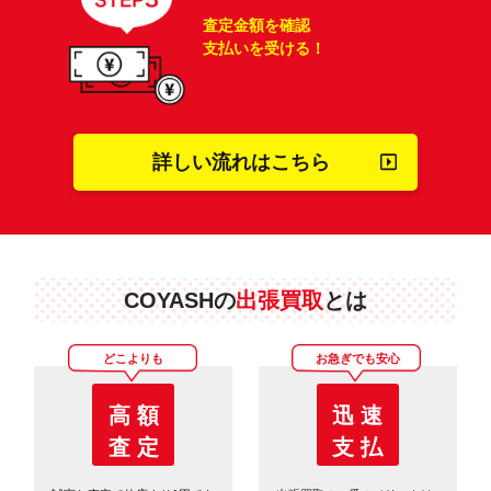
査定金額を確認
支払いを受ける！
詳しい流れはこちら
COYASHの
出張買取
とは
どこよりも
お急ぎでも安心
高 額
迅 速
査 定
支 払