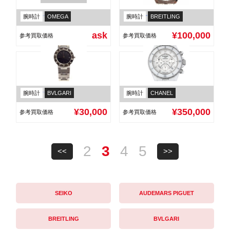
腕時計
OMEGA
腕時計
BREITLING
オメガ スピードマスター 東京 2020 リミテッドエディションズ
ブライトリング クロスウインド 革ベルト A13055
ask
¥100,000
参考買取価格
参考買取価格
腕時計
BVLGARI
腕時計
CHANEL
ブルガリ ブルガリ･ブルガリ SS レディース クォーツ BB23SS
シャネル クロノグラフ J12 9Pダイヤ H2009
¥30,000
¥350,000
参考買取価格
参考買取価格
2
3
4
5
<<
>>
SEIKO
AUDEMARS PIGUET
BREITLING
BVLGARI