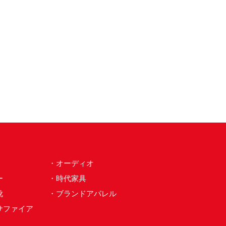
・オーディオ
ー
・時代家具
靴
・ブランドアパレル
サファイア