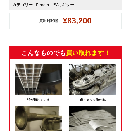
カテゴリー
Fender USA
,
ギター
¥83,200
買取上限価格
こんなものでも
買い取れます！
弦が切れている
傷・メッキ剥がれ