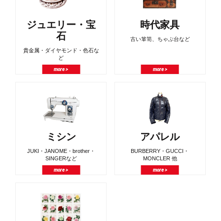
ジュエリー・宝
時代家具
石
古い箪笥、ちゃぶ台など
貴金属・ダイヤモンド・色石な
ど
more >
more >
ミシン
アパレル
JUKI・JANOME・brother・
BURBERRY・GUCCI・
SINGERなど
MONCLER 他
more >
more >