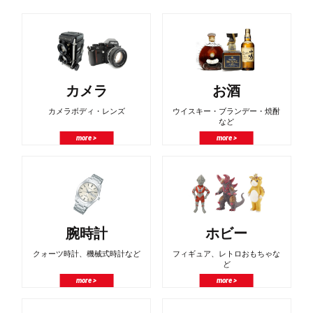
カメラ
お酒
カメラボディ・レンズ
ウイスキー・ブランデー・焼酎
など
more >
more >
腕時計
ホビー
クォーツ時計、機械式時計など
フィギュア、レトロおもちゃな
ど
more >
more >