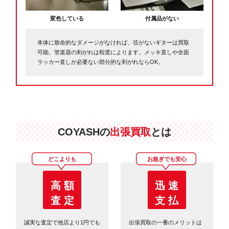
変色している
付属品がない
本体に致命的なダメージがなければ、弦がないギターは買取
可能。管楽器の剥がれは程度によります。メッキ直しや全面
ラッカー直しが必要ない部分的な剥がれならOK。
COYASHの
出張買取
とは
どこよりも
お急ぎでも安心
高 額
迅 速
査 定
支 払
誠実な査定で他店より1円でも
出張買取の一番のメリットは