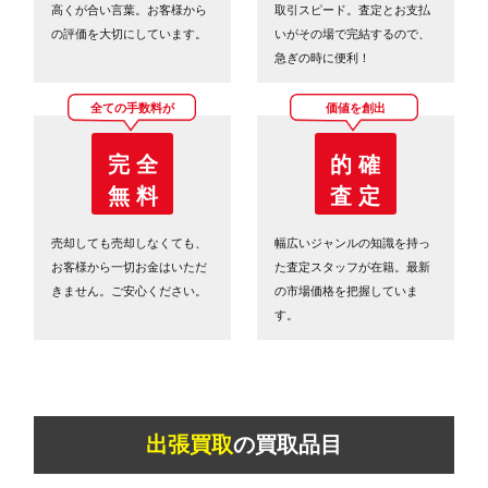
高くが合い言葉。お客様から
取引スピード。査定とお支払
の評価を大切にしています。
いがその場で完結するので、
急ぎの時に便利！
全ての手数料が
価値を創出
完 全
的 確
無 料
査 定
売却しても売却しなくても、
幅広いジャンルの知識を持っ
お客様から一切お金はいただ
た査定スタッフが在籍。最新
きません。ご安心ください。
の市場価格を把握していま
す。
出張買取
の買取品目