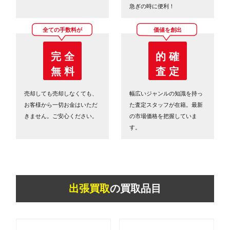
急ぎの時に便利！
全ての手数料が
価値を創出
完 全
的 確
無 料
査 定
売却しても売却しなくても、
幅広いジャンルの知識を持っ
お客様から一切お金はいただ
た査定スタッフが在籍。最新
きません。ご安心ください。
の市場価格を把握していま
す。
出張買取
の買取品目