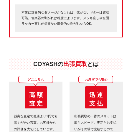
本体に致命的なダメージがなければ、弦がないギターは買取
可能。管楽器の剥がれは程度によります。メッキ直しや全面
ラッカー直しが必要ない部分的な剥がれならOK。
COYASHの
出張買取
とは
どこよりも
お急ぎでも安心
高 額
迅 速
査 定
支 払
誠実な査定で他店より1円でも
出張買取の一番のメリットは
高くが合い言葉。お客様から
取引スピード。査定とお支払
の評価を大切にしています。
いがその場で完結するので、