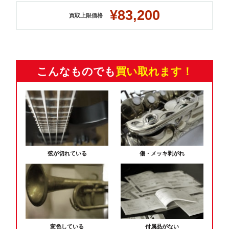
¥83,200
買取上限価格
こんなものでも
買い取れます！
弦が切れている
傷・メッキ剥がれ
変色している
付属品がない