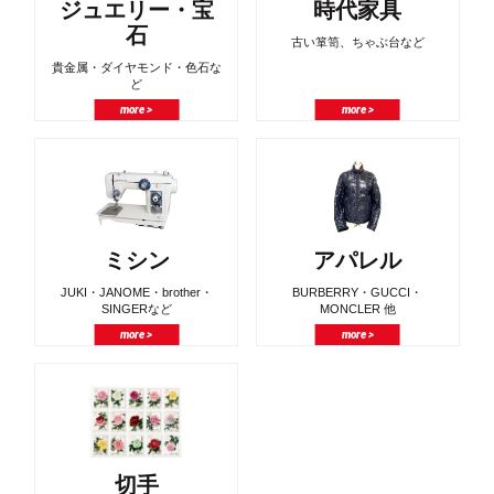
ジュエリー・宝
時代家具
石
古い箪笥、ちゃぶ台など
貴金属・ダイヤモンド・色石な
ど
more >
more >
ミシン
アパレル
JUKI・JANOME・brother・
BURBERRY・GUCCI・
SINGERなど
MONCLER 他
more >
more >
切手