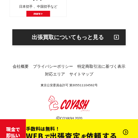
日本切手 、中国切手など
more >
出張買取についてもっと見る
会社概要
プライバシーポリシー
特定商取引法に基づく表示
対応エリア
サイトマップ
東京公安委員会許可 第305511104562号
©
COYASH 2020
手数料は無料！
現金で
WEB
出張査定
依頼する
即払い
で
を