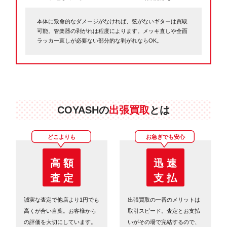
本体に致命的なダメージがなければ、弦がないギターは買取
可能。管楽器の剥がれは程度によります。メッキ直しや全面
ラッカー直しが必要ない部分的な剥がれならOK。
COYASHの
出張買取
とは
どこよりも
お急ぎでも安心
高 額
迅 速
査 定
支 払
誠実な査定で他店より1円でも
出張買取の一番のメリットは
高くが合い言葉。お客様から
取引スピード。査定とお支払
の評価を大切にしています。
いがその場で完結するので、