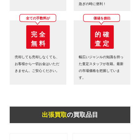
急ぎの時に便利！
全ての手数料が
価値を創出
完 全
的 確
無 料
査 定
売却しても売却しなくても、
幅広いジャンルの知識を持っ
お客様から一切お金はいただ
た査定スタッフが在籍。最新
きません。ご安心ください。
の市場価格を把握していま
す。
出張買取
の買取品目