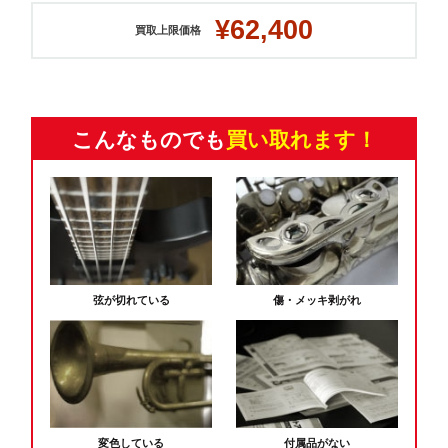
¥62,400
買取上限価格
こんなものでも
買い取れます！
弦が切れている
傷・メッキ剥がれ
変色している
付属品がない