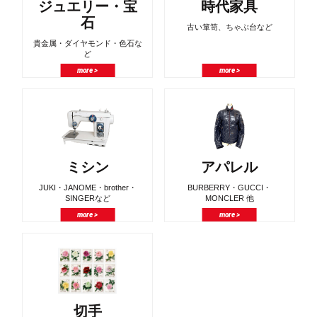
ジュエリー・宝
時代家具
石
古い箪笥、ちゃぶ台など
貴金属・ダイヤモンド・色石な
ど
more >
more >
ミシン
アパレル
JUKI・JANOME・brother・
BURBERRY・GUCCI・
SINGERなど
MONCLER 他
more >
more >
切手