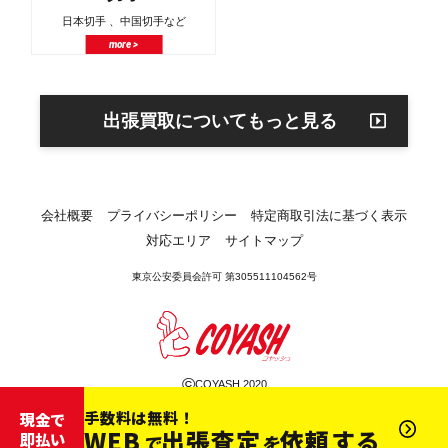
日本切手 、中国切手など
more >
出張買取についてもっと見る
会社概要
プライバシーポリシー
特定商取引法に基づく表示
対応エリア
サイトマップ
東京公安委員会許可 第305511104562号
©
COYASH 2020
手数料は無料！
現金で
WEB
出張査定
依頼する
即払い
で
を