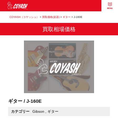
COYASH（コヤッシュ）
>
買取価格(楽器)
>
ギター
>
J-160E
買取相場価格
ギター / J-160E
カテゴリー
Gibson
,
ギター