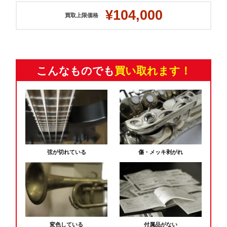
¥104,000
買取上限価格
こんなものでも
買い取れます！
弦が切れている
傷・メッキ剥がれ
変色している
付属品がない