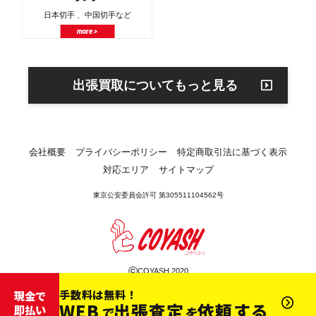
日本切手 、中国切手など
more >
出張買取についてもっと見る
会社概要
プライバシーポリシー
特定商取引法に基づく表示
対応エリア
サイトマップ
東京公安委員会許可 第305511104562号
©
COYASH 2020
手数料は無料！
現金で
WEB
出張査定
依頼する
即払い
で
を