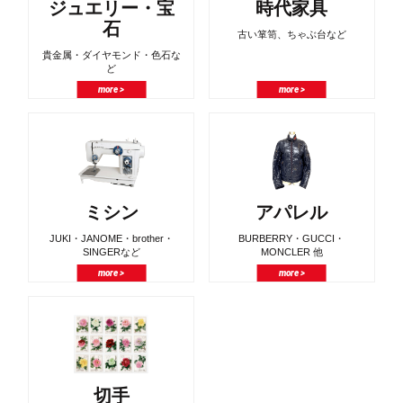
ジュエリー・宝
時代家具
石
古い箪笥、ちゃぶ台など
貴金属・ダイヤモンド・色石な
ど
more >
more >
ミシン
アパレル
JUKI・JANOME・brother・
BURBERRY・GUCCI・
SINGERなど
MONCLER 他
more >
more >
切手