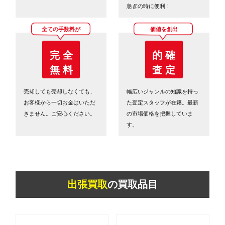
急ぎの時に便利！
全ての手数料が
価値を創出
完 全
的 確
無 料
査 定
売却しても売却しなくても、
幅広いジャンルの知識を持っ
お客様から一切お金はいただ
た査定スタッフが在籍。最新
きません。ご安心ください。
の市場価格を把握していま
す。
出張買取
の買取品目