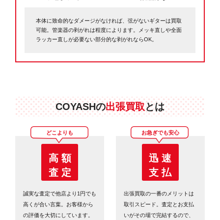
本体に致命的なダメージがなければ、弦がないギターは買取
可能。管楽器の剥がれは程度によります。メッキ直しや全面
ラッカー直しが必要ない部分的な剥がれならOK。
COYASHの
出張買取
とは
どこよりも
お急ぎでも安心
高 額
迅 速
査 定
支 払
誠実な査定で他店より1円でも
出張買取の一番のメリットは
高くが合い言葉。お客様から
取引スピード。査定とお支払
の評価を大切にしています。
いがその場で完結するので、