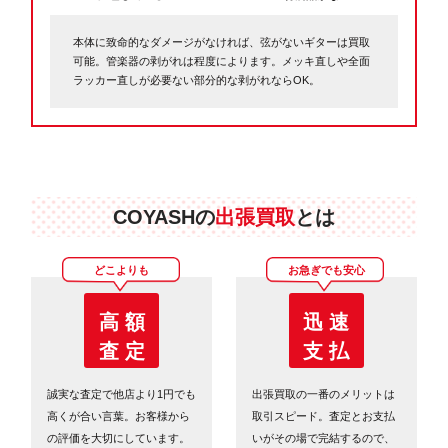
本体に致命的なダメージがなければ、弦がないギターは買取
可能。管楽器の剥がれは程度によります。メッキ直しや全面
ラッカー直しが必要ない部分的な剥がれならOK。
COYASHの
出張買取
とは
どこよりも
お急ぎでも安心
高 額
迅 速
査 定
支 払
誠実な査定で他店より1円でも
出張買取の一番のメリットは
高くが合い言葉。お客様から
取引スピード。査定とお支払
の評価を大切にしています。
いがその場で完結するので、