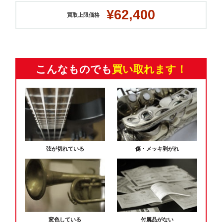
¥62,400
買取上限価格
こんなものでも
買い取れます！
弦が切れている
傷・メッキ剥がれ
変色している
付属品がない