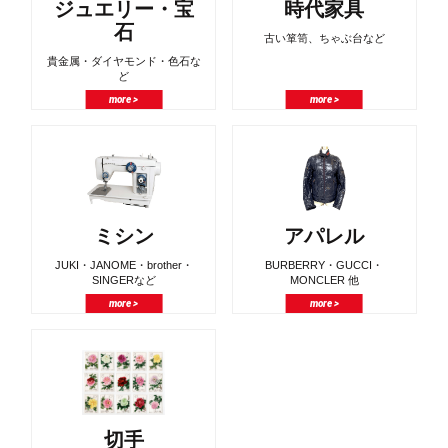
ジュエリー・宝
時代家具
石
古い箪笥、ちゃぶ台など
貴金属・ダイヤモンド・色石な
ど
more >
more >
ミシン
アパレル
JUKI・JANOME・brother・
BURBERRY・GUCCI・
SINGERなど
MONCLER 他
more >
more >
切手