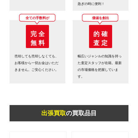
急ぎの時に便利！
全ての手数料が
価値を創出
完 全
的 確
無 料
査 定
売却しても売却しなくても、
幅広いジャンルの知識を持っ
お客様から一切お金はいただ
た査定スタッフが在籍。最新
きません。ご安心ください。
の市場価格を把握していま
す。
出張買取
の買取品目