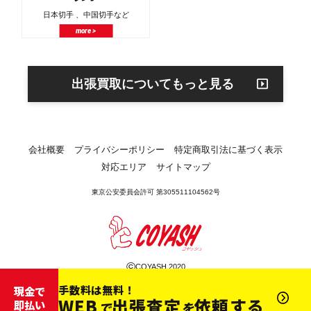
日本切手 、中国切手など
more >
出張買取についてもっと見る
会社概要
プライバシーポリシー
特定商取引法に基づく表示
対応エリア
サイトマップ
東京公安委員会許可 第305511104562号
©
COYASH 2020
手数料は無料！
現金で
WEB
出張査定
依頼する
即払い
で
を