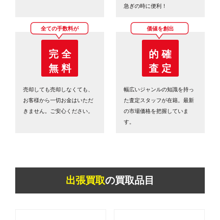
急ぎの時に便利！
全ての手数料が
価値を創出
完 全
的 確
無 料
査 定
売却しても売却しなくても、
幅広いジャンルの知識を持っ
お客様から一切お金はいただ
た査定スタッフが在籍。最新
きません。ご安心ください。
の市場価格を把握していま
す。
出張買取
の買取品目