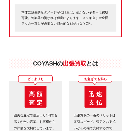
本体に致命的なダメージがなければ、弦がないギターは買取
可能。管楽器の剥がれは程度によります。メッキ直しや全面
ラッカー直しが必要ない部分的な剥がれならOK。
COYASHの
出張買取
とは
どこよりも
お急ぎでも安心
高 額
迅 速
査 定
支 払
誠実な査定で他店より1円でも
出張買取の一番のメリットは
高くが合い言葉。お客様から
取引スピード。査定とお支払
の評価を大切にしています。
いがその場で完結するので、