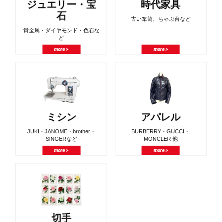
ジュエリー・宝
時代家具
石
古い箪笥、ちゃぶ台など
貴金属・ダイヤモンド・色石な
ど
more >
more >
ミシン
アパレル
JUKI・JANOME・brother・
BURBERRY・GUCCI・
SINGERなど
MONCLER 他
more >
more >
切手