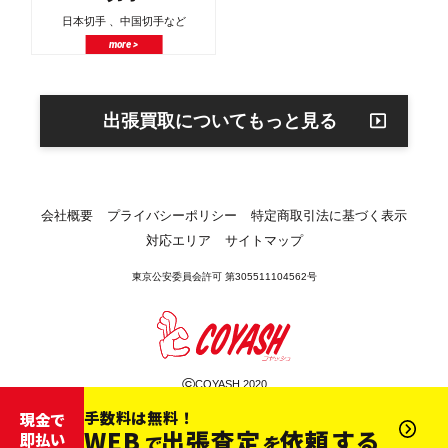
日本切手 、中国切手など
more >
出張買取についてもっと見る
会社概要
プライバシーポリシー
特定商取引法に基づく表示
対応エリア
サイトマップ
東京公安委員会許可 第305511104562号
©
COYASH 2020
手数料は無料！
現金で
WEB
出張査定
依頼する
即払い
で
を