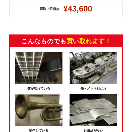
¥43,600
買取上限価格
こんなものでも
買い取れます！
弦が切れている
傷・メッキ剥がれ
変色している
付属品がない