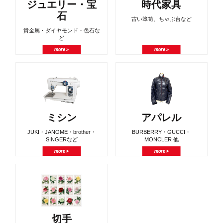
ジュエリー・宝
時代家具
石
古い箪笥、ちゃぶ台など
貴金属・ダイヤモンド・色石な
ど
more >
more >
ミシン
アパレル
JUKI・JANOME・brother・
BURBERRY・GUCCI・
SINGERなど
MONCLER 他
more >
more >
切手