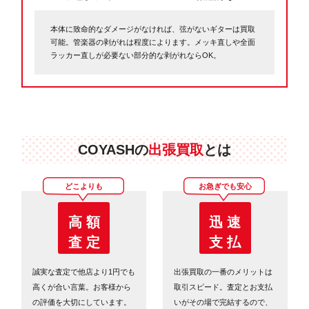
本体に致命的なダメージがなければ、弦がないギターは買取
可能。管楽器の剥がれは程度によります。メッキ直しや全面
ラッカー直しが必要ない部分的な剥がれならOK。
COYASHの
出張買取
とは
どこよりも
お急ぎでも安心
高 額
迅 速
査 定
支 払
誠実な査定で他店より1円でも
出張買取の一番のメリットは
高くが合い言葉。お客様から
取引スピード。査定とお支払
の評価を大切にしています。
いがその場で完結するので、