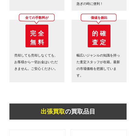
急ぎの時に便利！
全ての手数料が
価値を創出
完 全
的 確
無 料
査 定
売却しても売却しなくても、
幅広いジャンルの知識を持っ
お客様から一切お金はいただ
た査定スタッフが在籍。最新
きません。ご安心ください。
の市場価格を把握していま
す。
出張買取
の買取品目