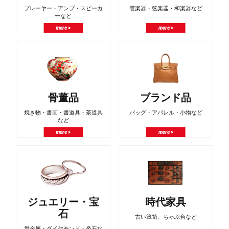
プレーヤー・アンプ・スピーカ
管楽器・弦楽器・和楽器など
ーなど
more >
more >
骨董品
ブランド品
焼き物・書画・書道具・茶道具
バッグ・アパレル・小物など
など
more >
more >
ジュエリー・宝
時代家具
石
古い箪笥、ちゃぶ台など
貴金属・ダイヤモンド・色石な