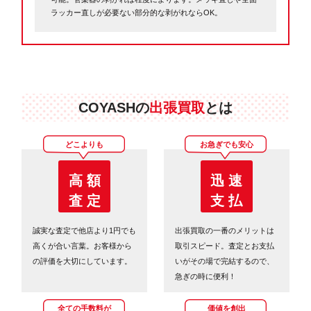
ラッカー直しが必要ない部分的な剥がれならOK。
COYASHの
出張買取
とは
どこよりも
お急ぎでも安心
高 額
迅 速
査 定
支 払
誠実な査定で他店より1円でも
出張買取の一番のメリットは
高くが合い言葉。お客様から
取引スピード。査定とお支払
の評価を大切にしています。
いがその場で完結するので、
急ぎの時に便利！
全ての手数料が
価値を創出