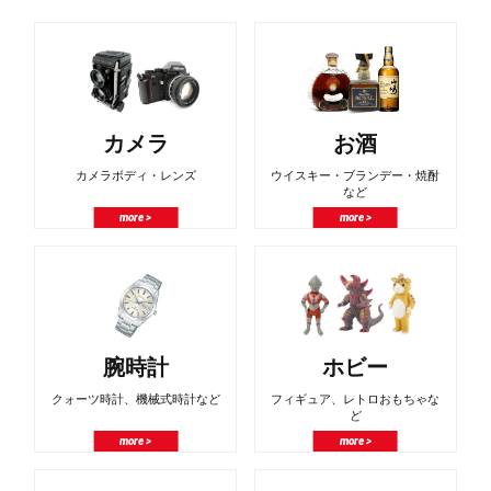
カメラ
お酒
カメラボディ・レンズ
ウイスキー・ブランデー・焼酎
など
more >
more >
腕時計
ホビー
クォーツ時計、機械式時計など
フィギュア、レトロおもちゃな
ど
more >
more >