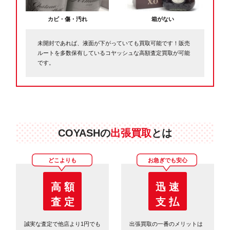
カビ・傷・汚れ
箱がない
未開封であれば、液面が下がっていても買取可能です！販売
ルートを多数保有しているコヤッシュな高額査定買取が可能
です。
COYASHの
出張買取
とは
どこよりも
お急ぎでも安心
高 額
迅 速
査 定
支 払
誠実な査定で他店より1円でも
出張買取の一番のメリットは