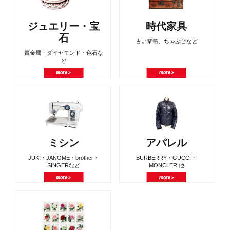
ジュエリー・宝
時代家具
石
古い箪笥、ちゃぶ台など
貴金属・ダイヤモンド・色石な
ど
more >
more >
ミシン
アパレル
JUKI・JANOME・brother・
BURBERRY・GUCCI・
SINGERなど
MONCLER 他
more >
more >