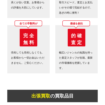
高くが合い言葉。お客様から
取引スピード。査定とお支払
の評価を大切にしています。
いがその場で完結するので、
急ぎの時に便利！
全ての手数料が
価値を創出
完 全
的 確
無 料
査 定
売却しても売却しなくても、
幅広いジャンルの知識を持っ
お客様から一切お金はいただ
た査定スタッフが在籍。最新
きません。ご安心ください。
の市場価格を把握していま
す。
出張買取
の買取品目