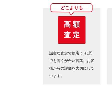
どこよりも
高 額
査 定
誠実な査定で他店より1円
でも高くが合い言葉。お客
様からの評価を大切にして
います。