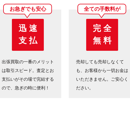
お急ぎでも安心
全ての手数料が
迅 速
完 全
支 払
無 料
出張買取の一番のメリット
売却しても売却しなくて
は取引スピード。査定とお
も、お客様から一切お金は
支払いがその場で完結する
いただきません。ご安心く
ので、急ぎの時に便利！
ださい。