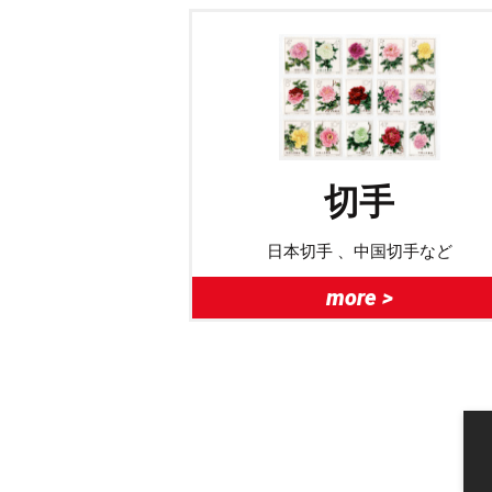
切手
日本切手 、中国切手など
more >