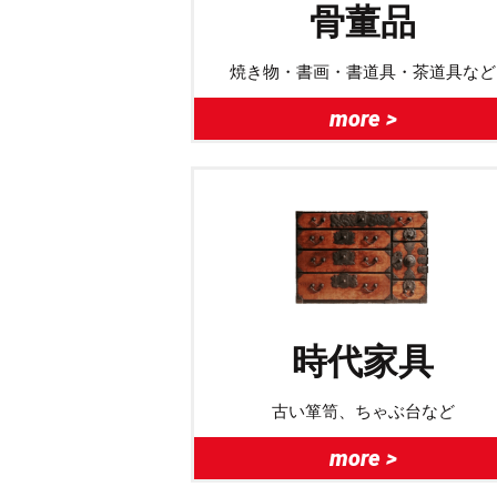
骨董品
焼き物・書画・書道具・茶道具など
more >
時代家具
古い箪笥、ちゃぶ台など
more >