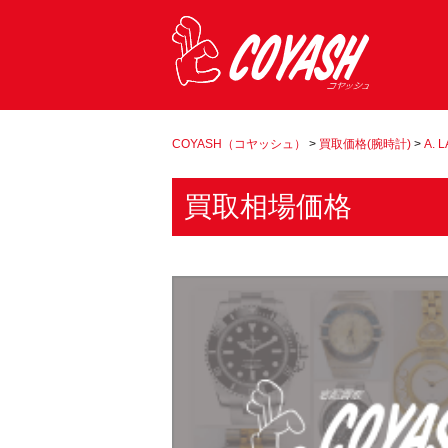
COYASH（コヤッシュ）
>
買取価格(腕時計)
>
A. 
買取相場価格