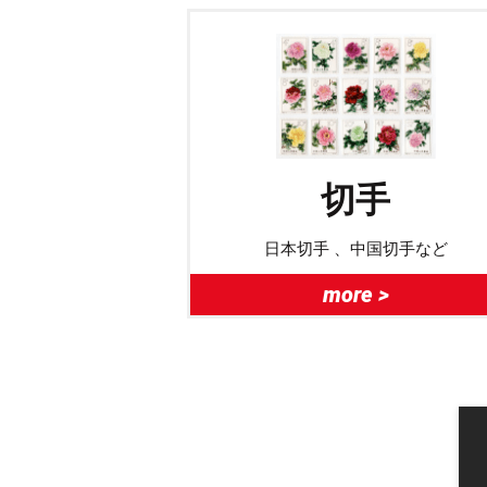
切手
日本切手 、中国切手など
more >