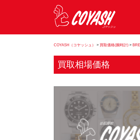
COYASH（コヤッシュ）
>
買取価格(腕時計)
>
BRE
買取相場価格