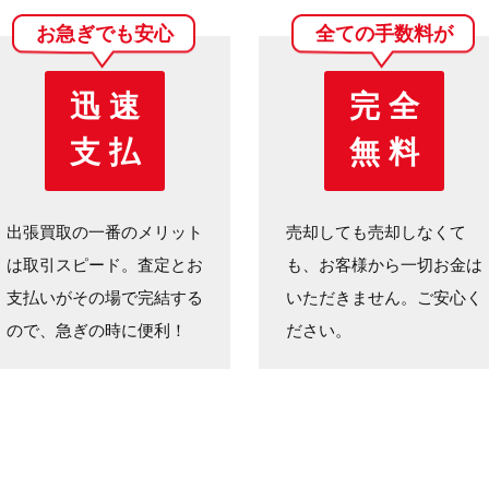
お急ぎでも安心
全ての手数料が
迅 速
完 全
支 払
無 料
出張買取の一番のメリット
売却しても売却しなくて
は取引スピード。査定とお
も、お客様から一切お金は
支払いがその場で完結する
いただきません。ご安心く
ので、急ぎの時に便利！
ださい。