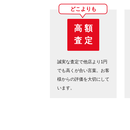
どこよりも
高 額
査 定
誠実な査定で他店より1円
でも高くが合い言葉。お客
様からの評価を大切にして
います。