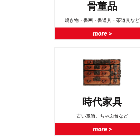
骨董品
焼き物・書画・書道具・茶道具など
more >
時代家具
古い箪笥、ちゃぶ台など
more >