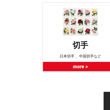
切手
日本切手 、中国切手など
more >