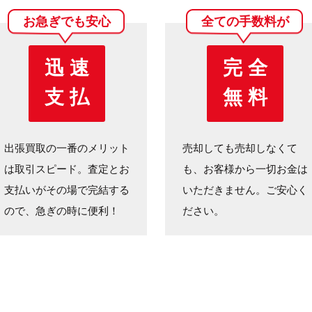
お急ぎでも安心
全ての手数料が
迅 速
完 全
支 払
無 料
出張買取の一番のメリット
売却しても売却しなくて
は取引スピード。査定とお
も、お客様から一切お金は
支払いがその場で完結する
いただきません。ご安心く
ので、急ぎの時に便利！
ださい。