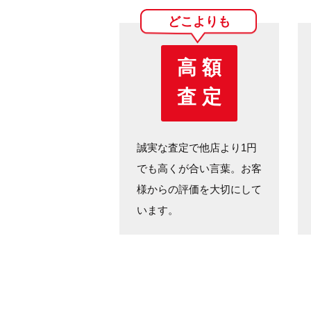
どこよりも
高 額
査 定
誠実な査定で他店より1円
でも高くが合い言葉。お客
様からの評価を大切にして
います。