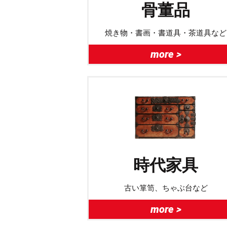
骨董品
焼き物・書画・書道具・茶道具など
more >
時代家具
古い箪笥、ちゃぶ台など
more >