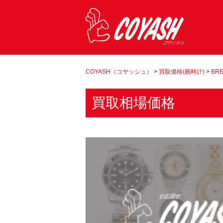
COYASH（コヤッシュ）
>
買取価格(腕時計)
>
BRE
買取相場価格