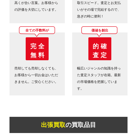
高くが合い言葉。お客様から
取引スピード。査定とお支払
の評価を大切にしています。
いがその場で完結するので、
急ぎの時に便利！
全ての手数料が
価値を創出
完 全
的 確
無 料
査 定
売却しても売却しなくても、
幅広いジャンルの知識を持っ
お客様から一切お金はいただ
た査定スタッフが在籍。最新
きません。ご安心ください。
の市場価格を把握していま
す。
出張買取
の買取品目