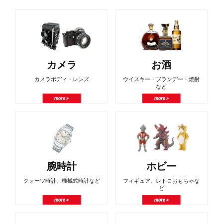
カメラ
お酒
カメラボディ・レンズ
ウイスキー・ブランデー・焼酎
など
more >
more >
腕時計
ホビー
クォーツ時計、機械式時計など
フィギュア、レトロおもちゃな
ど
more >
more >