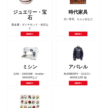
ジュエリー・宝
時代家具
石
古い箪笥、ちゃぶ台など
貴金属・ダイヤモンド・色石な
ど
more >
more >
ミシン
アパレル
JUKI・JANOME・brother・
BURBERRY・GUCCI・
SINGERなど
MONCLER 他
more >
more >