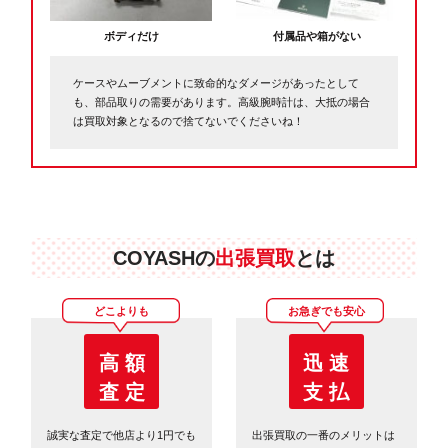
ボディだけ
付属品や箱がない
ケースやムーブメントに致命的なダメージがあったとして
も、部品取りの需要があります。高級腕時計は、大抵の場合
は買取対象となるので捨てないでくださいね！
COYASHの
出張買取
とは
どこよりも
お急ぎでも安心
高 額
迅 速
査 定
支 払
誠実な査定で他店より1円でも
出張買取の一番のメリットは