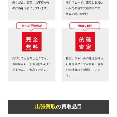
高くが合い言葉。お客様から
取引スピード。査定とお支払
の評価を大切にしています。
いがその場で完結するので、
急ぎの時に便利！
全ての手数料が
価値を創出
完 全
的 確
無 料
査 定
売却しても売却しなくても、
幅広いジャンルの知識を持っ
お客様から一切お金はいただ
た査定スタッフが在籍。最新
きません。ご安心ください。
の市場価格を把握していま
す。
出張買取
の買取品目