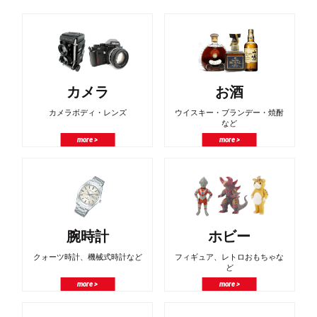
カメラ
お酒
カメラボディ・レンズ
ウイスキー・ブランデー・焼酎
など
more >
more >
腕時計
ホビー
クォーツ時計、機械式時計など
フィギュア、レトロおもちゃな
ど
more >
more >