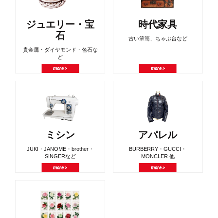
ジュエリー・宝
時代家具
石
古い箪笥、ちゃぶ台など
貴金属・ダイヤモンド・色石な
ど
more >
more >
ミシン
アパレル
JUKI・JANOME・brother・
BURBERRY・GUCCI・
SINGERなど
MONCLER 他
more >
more >