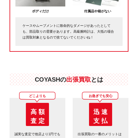
ボディだけ
付属品や箱がない
ケースやムーブメントに致命的なダメージがあったとして
も、部品取りの需要があります。高級腕時計は、大抵の場合
は買取対象となるので捨てないでくださいね！
COYASHの
出張買取
とは
どこよりも
お急ぎでも安心
高 額
迅 速
査 定
支 払
誠実な査定で他店より1円でも
出張買取の一番のメリットは