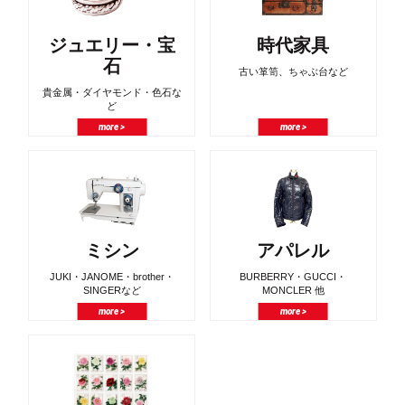
ジュエリー・宝
時代家具
石
古い箪笥、ちゃぶ台など
貴金属・ダイヤモンド・色石な
ど
more >
more >
ミシン
アパレル
JUKI・JANOME・brother・
BURBERRY・GUCCI・
SINGERなど
MONCLER 他
more >
more >