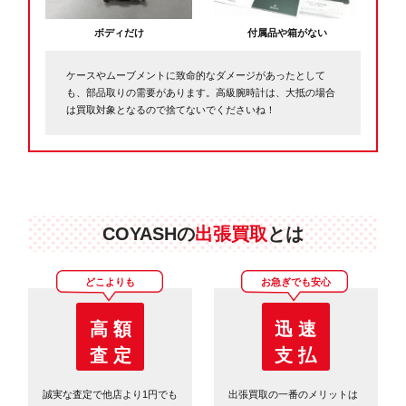
ボディだけ
付属品や箱がない
ケースやムーブメントに致命的なダメージがあったとして
も、部品取りの需要があります。高級腕時計は、大抵の場合
は買取対象となるので捨てないでくださいね！
COYASHの
出張買取
とは
どこよりも
お急ぎでも安心
高 額
迅 速
査 定
支 払
誠実な査定で他店より1円でも
出張買取の一番のメリットは