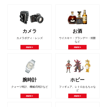
カメラ
お酒
カメラボディ・レンズ
ウイスキー・ブランデー・焼酎
など
more >
more >
腕時計
ホビー
クォーツ時計、機械式時計など
フィギュア、レトロおもちゃな
ど
more >
more >