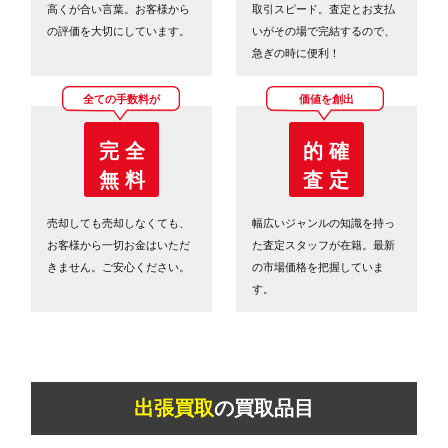
高くが合い言葉。お客様から
取引スピード。査定とお支払
の評価を大切にしています。
いがその場で完結するので、
急ぎの時に便利！
全ての手数料が
価値を創出
完 全
的 確
無 料
査 定
売却しても売却しなくても、
幅広いジャンルの知識を持っ
お客様から一切お金はいただ
た査定スタッフが在籍。最新
きません。ご安心ください。
の市場価格を把握していま
す。
出張買取
の買取品目