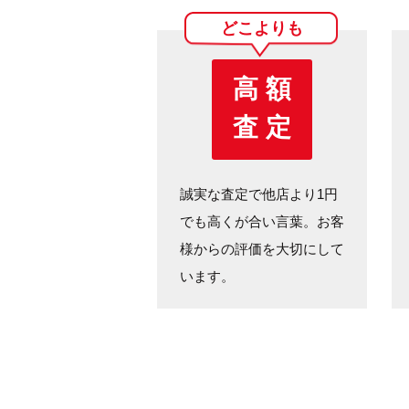
どこよりも
高 額
査 定
誠実な査定で他店より1円
でも高くが合い言葉。お客
様からの評価を大切にして
います。