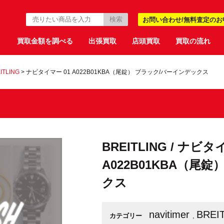
お問い合わせ/無料査定のお
買取金額を調べる
出張買取
店頭買取
買取の流れ
ITLING
>
ナビタイマー 01 A022B01KBA（尾錠） ブラック/バーインデックス
BREITLING / ナビタ
A022B01KBA（尾
クス
navitimer
BREI
カテゴリー
,