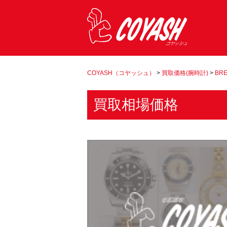
COYASH（コヤッシュ）
>
買取価格(腕時計)
>
BRE
買取相場価格