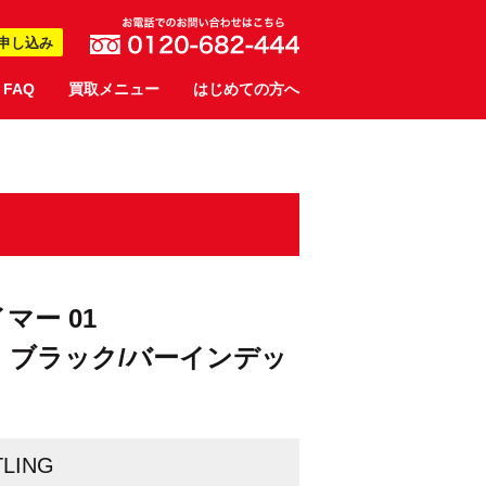
申し込み
FAQ
買取メニュー
はじめての方へ
イマー 01
錠） ブラック/バーインデッ
TLING