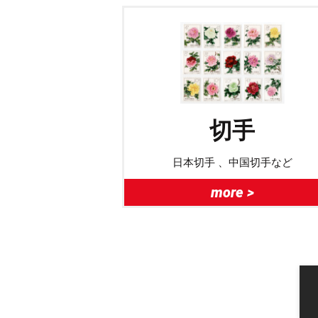
切手
日本切手 、中国切手など
more >