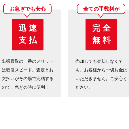
お急ぎでも安心
全ての手数料が
迅 速
完 全
支 払
無 料
出張買取の一番のメリット
売却しても売却しなくて
は取引スピード。査定とお
も、お客様から一切お金は
支払いがその場で完結する
いただきません。ご安心く
ので、急ぎの時に便利！
ださい。